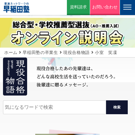
資料請求
お問い合わせ
ホーム
早稲田塾の卒業生
現役合格物語
小室 笑凜
検索