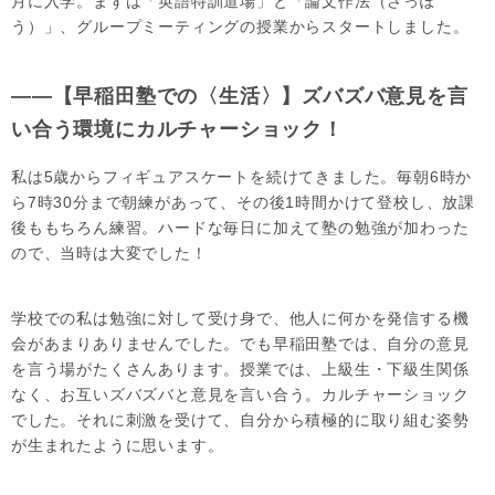
月に入学。まずは「英語特訓道場」と「論文作法（さっぽ
う）」、グループミーティングの授業からスタートしました。
――【早稲田塾での〈生活〉】ズバズバ意見を言
い合う環境にカルチャーショック！
私は5歳からフィギュアスケートを続けてきました。毎朝6時か
ら7時30分まで朝練があって、その後1時間かけて登校し、放課
後ももちろん練習。ハードな毎日に加えて塾の勉強が加わった
ので、当時は大変でした！
学校での私は勉強に対して受け身で、他人に何かを発信する機
会があまりありませんでした。でも早稲田塾では、自分の意見
を言う場がたくさんあります。授業では、上級生・下級生関係
なく、お互いズバズバと意見を言い合う。カルチャーショック
でした。それに刺激を受けて、自分から積極的に取り組む姿勢
が生まれたように思います。