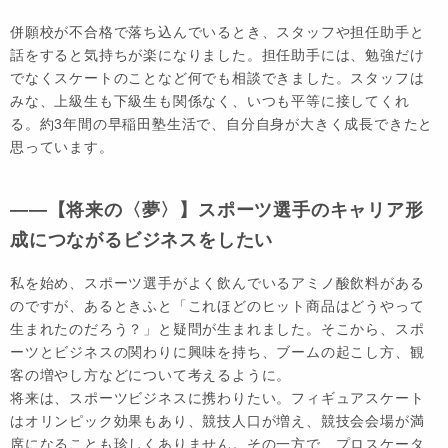
併願校が不合格で落ち込んでいるとき、スタッフや担任助手と
話をすると気持ちが楽になりました。担任助手には、勉強だけ
でなくスケートのことなど何でも相談できました。スタッフは
みな、上級生も下級生も関係なく、いつも平等に接してくれ
る。約3年間の早稲田塾生活で、自分自身が大きく成長できたと
思っています。
――【将来の〈夢〉】スポーツ選手のキャリア形
成につながるビジネスをしたい
私を始め、スポーツ選手がよく飲んでいるアミノ酸飲料がある
のですが、あるときふと「これほどのヒット商品はどうやって
生まれたのだろう？」と疑問が生まれました。そこから、スポ
ーツとビジネスの関わりに興味を持ち、ブームの起こし方、観
客の増やし方などについて考えるように。
将来は、スポーツビジネスに携わりたい。フィギュアスケート
はオリンピック効果もあり、競技人口が増え、競技会会場が満
席になることも珍しくありません。その一方で、プロスケータ