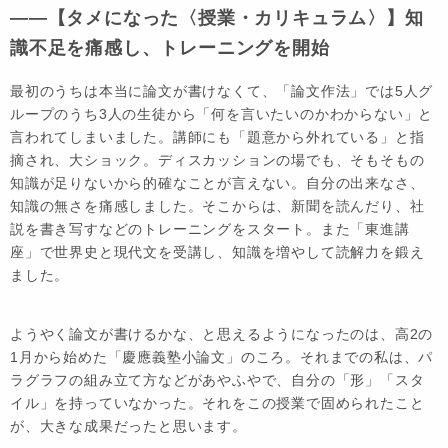
――【タメになった〈授業・カリキュラム〉】知
識不足を痛感し、トレーニングを開始
最初のうちは本当に論文が書けなくて、「論文作法」では5人グ
ループのうち3人の生徒から「何を言いたいのかわからない」と
言われてしまいました。講師にも「題意から外れている」と指
摘され、大ショック。ディスカッションの場でも、そもそもの
知識が足りないから的確なことが言えない。自分の出来なさ、
知識の無さを痛感しました。そこからは、新聞を読んだり、社
説を書き写すなどのトレーニングをスタート。また「東進講
座」で世界史と現代文を受講し、知識を増やして読解力を鍛え
ました。
ようやく論文が書けるかな、と思えるようになったのは、高2の
1月から始めた「慶應義塾小論文」のころ。それまでの私は、パ
ラグラフの組み立て方などがあやふやで、自分の「形」「スタ
イル」を持っていなかった。それをこの授業で固められたこと
が、大きな成果だったと思います。