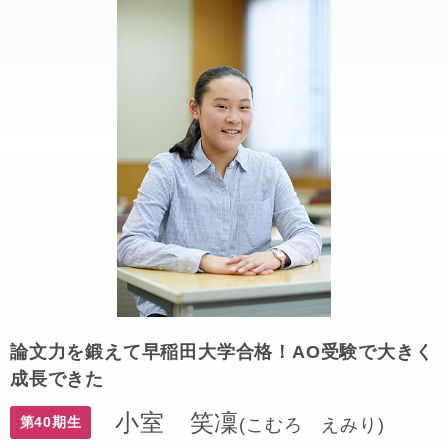
論文力を鍛えて早稲田大学合格！AO受験で大きく
成長できた
小室 笑凜
第40期生
(こむろ えみり)