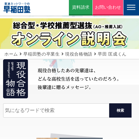
資料請求
お問い合わせ
ホーム
早稲田塾の卒業生
現役合格物語
早田 匡成くん
検索