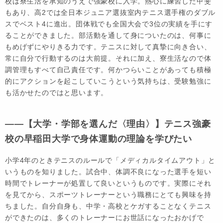
校は寮生活を承知のうえで強豪校に入学。熱心に練習した甲斐
もあり、高2では全日本ジュニア選抜室内テニス選手権のダブル
スでベスト4に進出。団体戦でも全国大会で3位の実績を手にす
ることができました。部活動を通して身についたのは、何事に
もめげずにやりきる力です。テニスに対して真摯に向き合い、
常に自分で行動するのは大前提。それに加え、寮生活なので体
調管理もすべて自己責任です。何かつらいことがあっても積極
的にアクションを起こしていこうという気持ちは、受験勉強に
も活かせたのではと思います。
――【大学・学部を選んだ〈理由〉】テニス強豪
校の早稲田大学で身体運動の理論を学びたい
小学4年のときテニスのルールで「メディカルタイムアウト」と
いうものを知りました。試合中、体調不良になった選手を短い
時間でトレーナーが処置して良いというものです。実際にそれ
を見てから、スポーツトレーナーという職務にとても興味を持
ちました。自分自身も、中学・高校とケガすることなくテニス
ができたのは、多くのトレーナーにお世話になったおかげで