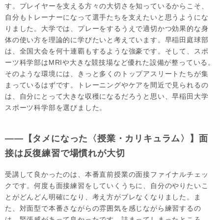
す。プレイヤーを支える方々の大切さを知っているからこそ、
自分もトレーナーになって選手たちを支えたいと思うようにな
りました。大学では、プレーをするうえで適切かつ効果的な身
体の使い方を理論的に学びたいと考えています。早稲田庭球部
は、全国大会を何十連覇もするような強豪です。そして、スポ
ーツ科学部はMRIや大きな競技場など優れた設備が整っている。
そのような環境には、きっと多くのトップアスリートたちが集
まっているはずです。トレーニングやケアを間近で見られるの
は、自分にとって大きな収穫になるだろうと思い、早稲田大学
スポーツ科学部を選びました。
――【タメになった〈授業・カリキュラム〉】面
接は反復練習で場慣れが大切
受講して良かったのは、本番直前授業の面接ファイナルチェッ
クです。何度も面接練習をしていくうちに、自分のやりたいこ
とがどんどん明確になり、考え方がブレなくなりました。ま
た、対面型で本番さながらの雰囲気を感じながら練習するの
は、緊張感があって良かったです。詰まってしまったところ