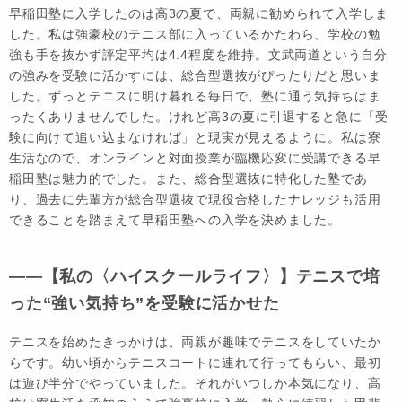
早稲田塾に入学したのは高3の夏で、両親に勧められて入学しま
した。私は強豪校のテニス部に入っているかたわら、学校の勉
強も手を抜かず評定平均は4.4程度を維持。文武両道という自分
の強みを受験に活かすには、総合型選抜がぴったりだと思いま
した。ずっとテニスに明け暮れる毎日で、塾に通う気持ちはま
ったくありませんでした。けれど高3の夏に引退すると急に「受
験に向けて追い込まなければ」と現実が見えるように。私は寮
生活なので、オンラインと対面授業が臨機応変に受講できる早
稲田塾は魅力的でした。また、総合型選抜に特化した塾であ
り、過去に先輩方が総合型選抜で現役合格したナレッジも活用
できることを踏まえて早稲田塾への入学を決めました。
――【私の〈ハイスクールライフ〉】テニスで培
った“強い気持ち”を受験に活かせた
テニスを始めたきっかけは、両親が趣味でテニスをしていたか
らです。幼い頃からテニスコートに連れて行ってもらい、最初
は遊び半分でやっていました。それがいつしか本気になり、高