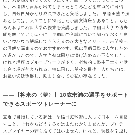
や、不適切な言葉が出てしまったところなどを重点的に練習
し、自分自身かなり成長できたと実感しました。 早稲田塾の強
みとしては、大学ごとに特化した小論文講座があること。もち
ろん私は早稲田大学の授業を受講しました。早稲田大学の過去
問を解いていくほかに、早稲田の入試について知っておくと良
いノウハウも解説してもらえるのが大きなメリット。志望校へ
の理解が深まるのでおすすめです。私は早稲田塾に入学したの
が遅かったので、入学当初は周りに溶け込めるか不安でした。
けれど講座はグループワークが多く、必然的に塾生同士すぐ話
し合う場が与えられる。特に同じ志望校を目指す人たちとは、
お互い切磋琢磨し、励まし合って心強い存在でした。
――【将来の〈夢〉】18歳未満の選手をサポート
できるスポーツトレーナーに
直近で目指している夢は、早稲田庭球部に入って日本一を目指
すこと。それからどうするかはまだわかりませんが、プロテニ
スプレイヤーの夢も捨ててはいません。けれど、現役を引退し