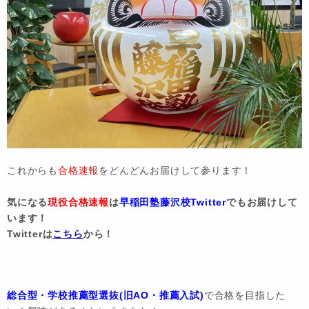
これからも
合格速報
をどんどんお届けして参ります！
気になる
現役合格速報
は
早稲田塾藤沢校Twitter
でもお届けして
います！
Twitterは
こちら
から！
総合型・学校推薦型選抜(旧AO・推薦入試)
で合格を目指した