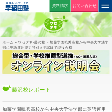
資料請求
お問い合わせ
ホーム
»
ワセダネ-藤沢校
»
加藤学園暁秀高校から中央大学法学
部に英語運用能力特別入学試験で現役合格！
藤沢校
レポート
加藤学園暁秀高校から中央大学法学部に英語運用