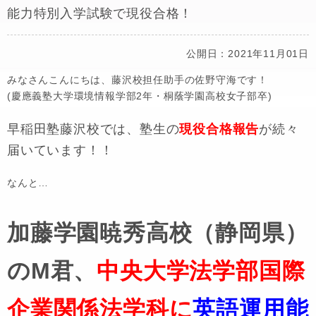
能力特別入学試験で現役合格！
公開日：2021年11月01日
みなさんこんにちは、藤沢校担任助手の佐野守海です！
(慶應義塾大学環境情報学部2年・桐蔭学園高校女子部卒)
早稲田塾藤沢校では、塾生の
現役合格報告
が続々
届いています！！
なんと…
加藤学園暁秀高校（静岡県）
のM君、
中央大学法学部国際
企業関係法学科に
英語運用能