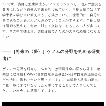
ル”です。講師と塾生同士がディスカッションし、他人の意見を
参考にしながら自分の将来を見つめていく。早稲田塾では「半
学半教＝学び合い教え合う」と掲げていて、能動的に、自分の
興味あることをどんどん深めていくことができます。早稲田塾
は講師も塾生も、何かに対して貪欲な、おもしろい人が多いで
す。その中で揉まれ、切磋琢磨できたのが大きな経験になりま
した
――［将来の〈夢〉］ゲノムの分野を究める研究
者に
ゲノムの分野を研究し、将来的には環境保全の面から外来生物
問題に取り組むWWF(世界自然保護基金)や日本自然保護協会な
どの活動に携わりたいと思っています。 志望校も将来の夢も、
早稲田塾に来ていなかったら手にすることができませんでし
た。いい出会いに感謝しています。