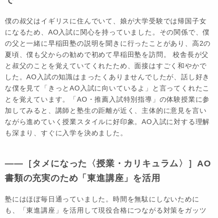
僕の叔父はイギリスに住んでいて、娘が大学受験では帰国子女
になるため、AO入試に関心を持っていました。その関係で、僕
の父と一緒に早稲田塾の説明を聞きに行ったことがあり、高2の
夏頃、僕も父からの勧めで初めて早稲田塾を訪問。 校舎長が父
と叔父のことを覚えていてくれたため、面接は
すごく
和やかで
した。AO入試の知識はまったくありませんでしたが、話し好き
な僕を見て「きっとAO入試に向いているよ」と言ってくれたこ
とを覚えています。「AO・推薦入試特別指導」の体験授業に参
加してみると、講師と塾生の距離が近く、主体的に意見を言い
ながら進めていく授業スタイルに好印象。AO入試に対する理解
も深まり、すぐに入学を決めました。
――［タメになった〈授業・カリキュラム〉］AO
書類の充実のため「東進講座」を活用
塾にはほぼ毎日通っていました。時間を無駄にしないために
も、「東進講座」を活用して現役合格につながる対策をガッツ