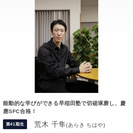
能動的な学びができる早稲田塾で切磋琢磨し、慶
應SFC合格！
荒木 千隼
第41期生
(あらき ちはや)