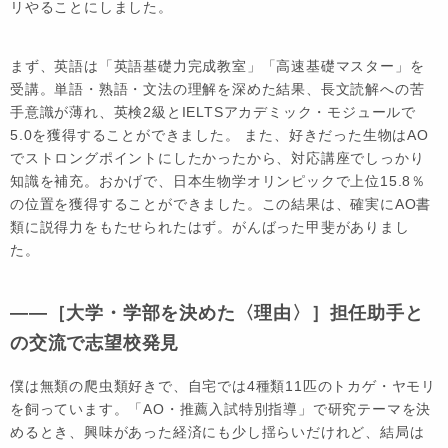
リやることにしました。
まず、英語は「英語基礎力完成教室」「高速基礎マスター」を
受講。単語・熟語・文法の理解を深めた結果、長文読解への苦
手意識が薄れ、英検2級とIELTSアカデミック・モジュールで
5.0を獲得することができました。 また、好きだった生物はAO
でストロングポイントにしたかったから、対応講座でしっかり
知識を補充。おかげで、日本生物学オリンピックで上位15.8％
の位置を獲得することができました。この結果は、確実にAO書
類に説得力をもたせられたはず。がんばった甲斐がありまし
た。
――［大学・学部を決めた〈理由〉］担任助手と
の交流で志望校発見
僕は無類の爬虫類好きで、自宅では4種類11匹のトカゲ・ヤモリ
を飼っています。「AO・推薦入試特別指導」で研究テーマを決
めるとき、興味があった経済にも少し揺らいだけれど、結局は