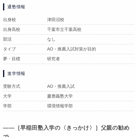
通塾情報
出身校
津田沼校
出身高校
千葉市立千葉高校
部活
なし
タイプ
AO・推薦入試対策が目的
夢・目標
研究者
進学情報
受験方式
AO・推薦入試
大学
慶應義塾大学
学部
環境情報学部
――［早稲田塾入学の〈きっかけ〉］父親の勧め
で