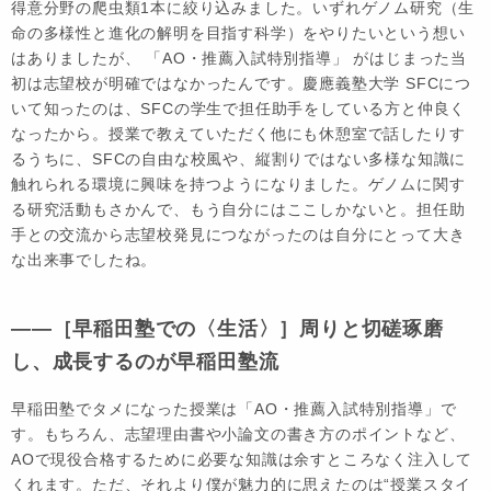
得意分野の爬虫類1本に絞り込みました。いずれゲノム研究（生
命の多様性と進化の解明を目指す科学）をやりたいという想い
はありましたが、 「AO・推薦入試特別指導」 がはじまった当
初は志望校が明確ではなかったんです。慶應義塾大学 SFCにつ
いて知ったのは、SFCの学生で担任助手をしている方と仲良く
なったから。授業で教えていただく他にも休憩室で話したりす
るうちに、SFCの自由な校風や、縦割りではない多様な知識に
触れられる環境に興味を持つようになりました。ゲノムに関す
る研究活動もさかんで、もう自分にはここしかないと。担任助
手との交流から志望校発見につながったのは自分にとって大き
な出来事でしたね。
――［早稲田塾での〈生活〉］周りと切磋琢磨
し、成長するのが早稲田塾流
早稲田塾でタメになった授業は「AO・推薦入試特別指導」で
す。もちろん、志望理由書や小論文の書き方のポイントなど、
AOで現役合格するために必要な知識は余すところなく注入して
くれます。ただ、それより僕が魅力的に思えたのは“授業スタイ