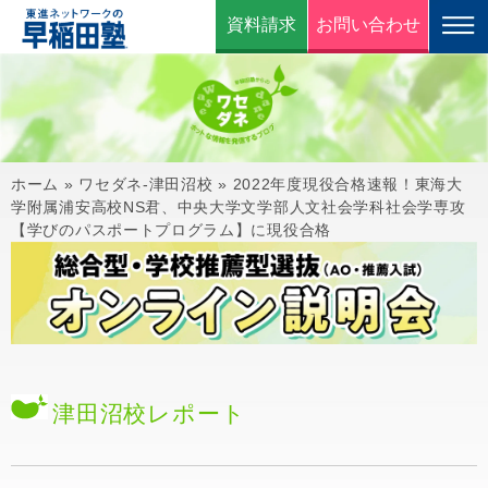
資料請求
お問い合わせ
ホーム
»
ワセダネ-津田沼校
»
2022年度現役合格速報！東海大
学附属浦安高校NS君、中央大学文学部人文社会学科社会学専攻
【学びのパスポートプログラム】に現役合格
津田沼校
レポート