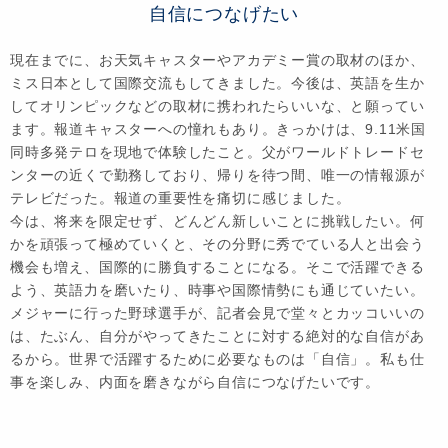
自信につなげたい
現在までに、お天気キャスターやアカデミー賞の取材のほか、
ミス日本として国際交流もしてきました。今後は、英語を生か
してオリンピックなどの取材に携われたらいいな、と願ってい
ます。報道キャスターへの憧れもあり。きっかけは、9.11米国
同時多発テロを現地で体験したこと。父がワールドトレードセ
ンターの近くで勤務しており、帰りを待つ間、唯一の情報源が
テレビだった。報道の重要性を痛切に感じました。
今は、将来を限定せず、どんどん新しいことに挑戦したい。何
かを頑張って極めていくと、その分野に秀でている人と出会う
機会も増え、国際的に勝負することになる。そこで活躍できる
よう、英語力を磨いたり、時事や国際情勢にも通じていたい。
メジャーに行った野球選手が、記者会見で堂々とカッコいいの
は、たぶん、自分がやってきたことに対する絶対的な自信があ
るから。世界で活躍するために必要なものは「自信」。私も仕
事を楽しみ、内面を磨きながら自信につなげたいです。