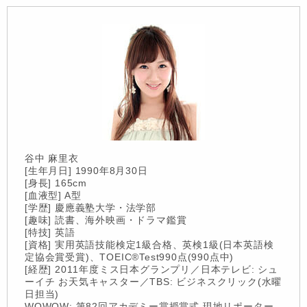
谷中 麻里衣
[生年月日] 1990年8月30日
[身長] 165cm
[血液型] A型
[学歴] 慶應義塾大学・法学部
[趣味] 読書、海外映画・ドラマ鑑賞
[特技] 英語
[資格] 実用英語技能検定1級合格、英検1級(日本英語検
定協会賞受賞)、TOEIC®Test990点(990点中)
[経歴] 2011年度ミス日本グランプリ／日本テレビ: シュ
ーイチ お天気キャスター／TBS: ビジネスクリック(水曜
日担当)
WOWOW: 第82回アカデミー賞授賞式 現地リポーター