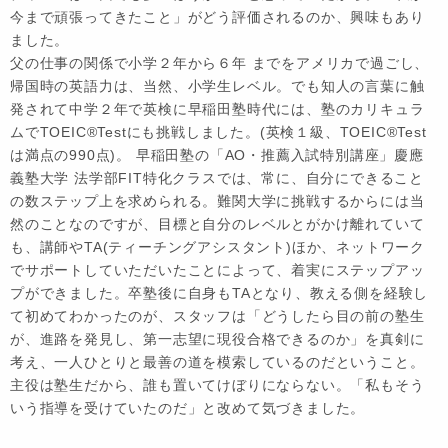
今まで頑張ってきたこと」がどう評価されるのか、興味もあり
ました。
父の仕事の関係で小学２年から６年 までをアメリカで過ごし、
帰国時の英語力は、当然、小学生レベル。でも知人の言葉に触
発されて中学２年で英検に早稲田塾時代には、塾のカリキュラ
ムでTOEIC®Testにも挑戦しました。(英検１級、TOEIC®Test
は満点の990点)。 早稲田塾の「AO・推薦入試特別講座」慶應
義塾大学 法学部FIT特化クラスでは、常に、自分にできること
の数ステップ上を求められる。難関大学に挑戦するからには当
然のことなのですが、目標と自分のレベルとがかけ離れていて
も、講師やTA(ティーチングアシスタント)ほか、ネットワーク
でサポートしていただいたことによって、着実にステップアッ
プができました。卒塾後に自身もTAとなり、教える側を経験し
て初めてわかったのが、スタッフは「どうしたら目の前の塾生
が、進路を発見し、第一志望に現役合格できるのか」を真剣に
考え、一人ひとりと最善の道を模索しているのだということ。
主役は塾生だから、誰も置いてけぼりにならない。「私もそう
いう指導を受けていたのだ」と改めて気づきました。