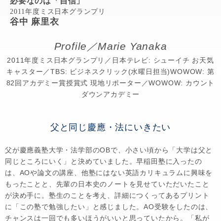
必要なのは「自信」
2011年度ミス日本グランプリ
谷中 麻里衣
Profile／Marie Yanaka
2011年度ミス日本グランプリ／日本テレビ: シューイチ お天気
キャスター／TBS: ビジネスクリック(水曜日担当)WOWOW: 第
82回アカデミー賞授賞式 現地リポーター／WOWOW: カウント
ダウンアカデミー
父と同じ慶應・法にいきたい
父が慶應義塾大学・法学部のOBで、小さい頃から「大学は父と
同じところにいく」と決めていました。早稲田塾に入ったの
は、AOや論文の講座、他塾にはない英語カリキュラムに興味を
もったことと、先輩の日本史のノートを見せていただいたこと
が決め手に。塾生のことを考え、詳細につくってあるプリント
に「この塾で勉強したい」と感じました。AO受験をしたのは、
チャンスは一回でも多いほうがいいと思っていたから。「私が