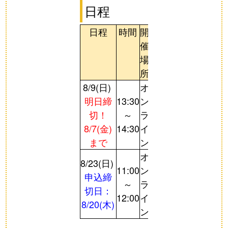
日程
日程
時間
開
催
場
所
8/9(日)
オ
明日締
13:30
ン
切！
～
ラ
8/7(金)
14:30
イ
まで
ン
オ
8/23(日)
11:00
ン
申込締
～
ラ
切日：
12:00
イ
8/20(木)
ン