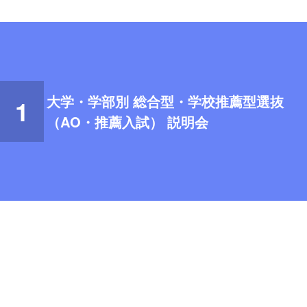
大学・学部別 総合型・学校推薦型選抜
1
（AO・推薦入試）
説明会