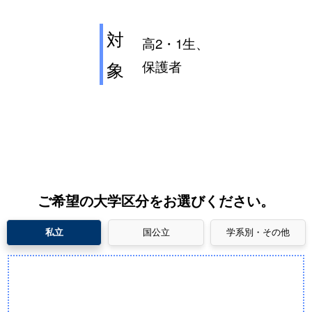
対
高2・1生、
保護者
象
ご希望の大学区分をお選びください。
私立
国公立
学系別・その他