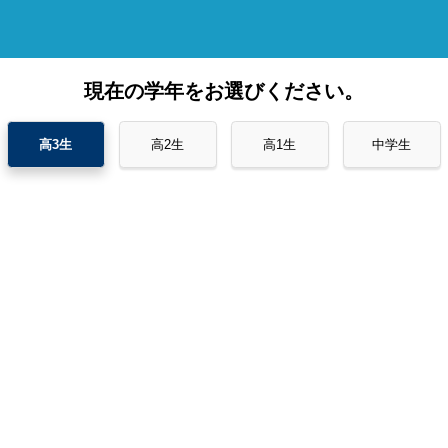
現在の学年をお選びください。
高3生
高2生
高1生
中学生