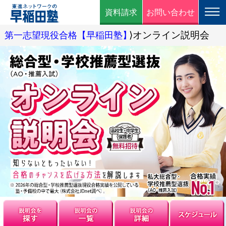
資料請求
お問い合わせ
⟩オンライン説明会
第一志望現役合格【早稲田塾】
説明会を探す
説明会の一覧
説明会の詳細