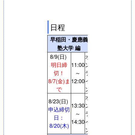
日程
早稲田・慶應義
塾大学 編
8/9(日)
オ
明日締
11:00
ン
切！
～
ラ
8/7(金)ま
12:00
イ
で
ン
オ
8/23(日)
13:30
ン
申込締切
～
ラ
日：
14:30
イ
8/20(木)
ン