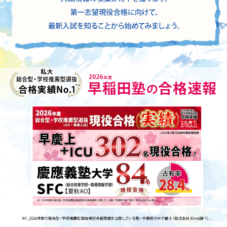
対象 高2生、保護者
8/16
(日)
高2生のための今から始める 総合型・
申込は
申込締
こちら
学校推薦型選抜
（AO・推薦入試）
説
切
8/13(木)
明会
8/16
(日)
対象 中学生、保護者
申込は
実は今こそ中学生の親子にお伝えした
申込締
こちら
切
い最新大学入試説明会
8/13(木)
対象 高１生、保護者
8/16
(日)
高1生のための今から始める 総合型・
申込は
申込締
こちら
学校推薦型選抜（AO・推薦入試）説
切
8/13(木)
明会