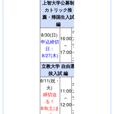
上智大学公募制
カトリック推
薦・帰国生入試
編
オ
8/30(日)
16:00
ン
申込締切
～
ラ
日：
17:00
イ
8/27(木)
ン
立教大学 自由選
抜入試 編
8/11(祝・
オ
火)
11:00
ン
締切迫
～
ラ
る！
12:00
イ
8/8(土)ま
ン