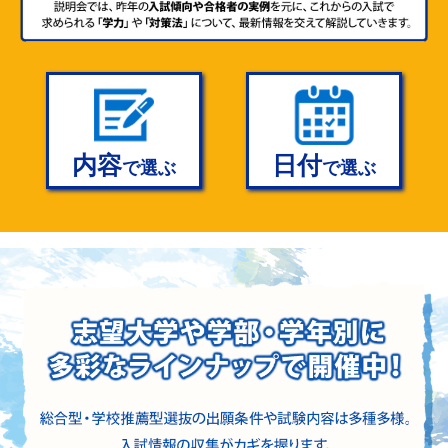
申込締
こちら
抜
（AO・推薦入試）
説明会
切
8/8(土)
立教大学 自由選抜編
8/11
(火)
対象 高2・1生、保護者
申込は
申込締
指定校推薦説明会
こちら
切
8/8(土)
内容
日付
で選ぶ
で選ぶ
8/11
(火)
対象 高2・1生・中学生、保護者
申込は
スポーツ経験を活かした総合型選抜
申込締
こちら
切
（AO入試）
説明会
8/8(土)
対象 高2・1生、保護者
8/16
(日)
大学・学部別 総合型・学校推薦型選
申込は
申込締
こちら
抜
（AO・推薦入試）
説明会
切
8/13(木)
横浜市立・横浜国立編
対象 高2・1生、保護者
8/16
(日)
大学・学部別 総合型・学校推薦型選
申込は
申込締
こちら
抜
（AO・推薦入試）
説明会
切
8/13(木)
旧帝大・難関国立 編