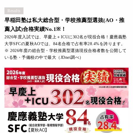
Results
早稲田塾は私大総合型・学校推薦型選抜(AO・推
薦入試)合格実績No.1※！
2026年度入試では、早慶上＋ICUに302名が現役合格！慶應義塾
大学SFCの夏秋AOでは、84名合格で占有率28.4%を誇ります。
※ 2026年度の総合型・学校推薦型選抜現役合格者数を公開して
いる塾・予備校の中で最大（JDnet調べ）