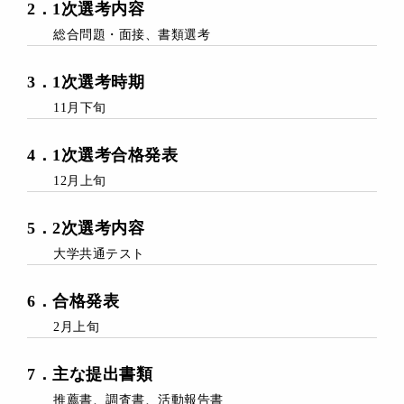
2
．1次
選考内容
総合問題・面接、書類選考
3
．
1次選考時期
11月下旬
4
．
1次選考合格発表
12月上旬
5
．
2次選考内容
大学共通テスト
6
．
合格発表
2月上旬
7
．主な
提出書類
推薦書、調査書、活動報告書