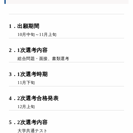
1
．
出願期間
10月中旬～11月上旬
2
．1次
選考内容
総合問題・面接、
書類選考
3
．
1次選考時期
11月下旬
4
．2
次選考合格発表
12月上旬
5
．
2次選考内容
大学共通テスト