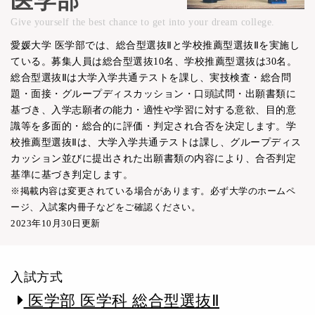
医学部
Give yourself the best chance to get into your dream college.
愛媛大学 医学部では、総合型選抜Ⅱと学校推薦型選抜Ⅱを実施し
ている。募集人員は総合型選抜10名、学校推薦型選抜は30名。
総合型選抜Ⅱは大学入学共通テストを課し、実技検査・総合問
題・面接・グループディスカッション・口頭試問・出願書類に
基づき、入学志願者の能力・適性や学習に対する意欲、目的意
識等を多面的・総合的に評価・判定され合否を決定します。学
校推薦型選抜Ⅱは、大学入学共通テストは課し、グループディス
カッション並びに提出された出願書類の内容により、合否判定
基準に基づき判定します。
※掲載内容は変更されている場合があります。必ず大学のホームペ
ージ、入試案内冊子などをご確認ください。
2023年10月30日更新
入試方式
医学部 医学科 総合型選抜Ⅱ