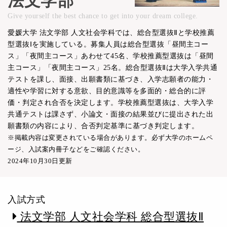
法文学部
Give yourself the best chance to get into your dream college.
愛媛大学 法文学部 人文社会学科では、総合型選抜Ⅱと学校推薦
型選抜Ⅰを実施している。募集人員は総合型選抜「昼間主コー
ス」「夜間主コース」あわせて45名、学校推薦型選抜は「昼間
主コース」「夜間主コース」25名。総合型選抜Ⅱは大学入学共通
テストを課し、面接、出願書類に基づき、入学志願者の能力・
適性や学習に対する意欲、目的意識等を多面的・総合的に評
価・判定され合否を決定します。学校推薦型選抜は、大学入学
共通テストは課さず、小論文・面接の結果並びに提出された出
願書類の内容により、合否判定基準に基づき判定します。
※掲載内容は変更されている場合があります。必ず大学のホームペ
ージ、入試案内冊子などをご確認ください。
2024年10月30日更新
入試方式
法文学部 人文社会学科 総合型選抜Ⅱ