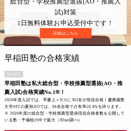
総合型・学校推薦型選抜(AO・推薦入
試)対策
1日無料体験お申込受付中です！
詳細はこちら
早稲田塾の合格実績
Results
早稲田塾は私大総合型・学校推薦型選抜(AO・推
薦入試)合格実績No.1※！
2026年度入試では、早慶上＋ICUに302名が現役合格！慶應義塾
大学SFCの夏秋AOでは、84名合格で占有率28.4%を誇ります。
※ 2026年度の総合型・学校推薦型選抜現役合格者数を公開して
いる塾・予備校の中で最大（JDnet調べ）