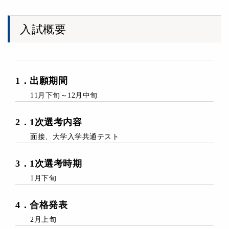
入試概要
1
．
出願期間
11月下旬～12月中旬
2
．1次
選考内容
面接、大学入学共通テスト
3
．
1次選考時期
1月下旬
4
．
合格発表
2月上旬