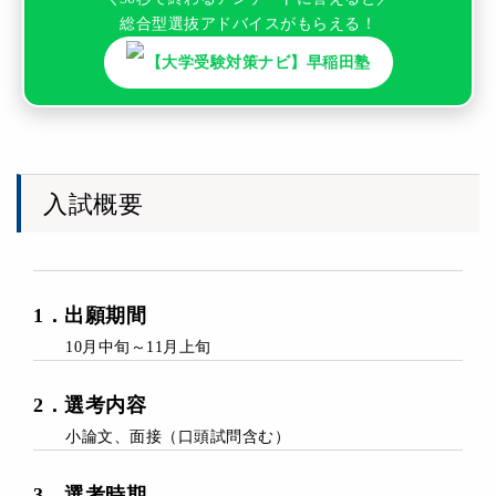
総合型選抜アドバイスがもらえる！
【大学受験対策ナビ】早稲田塾
入試概要
1
．
出願期間
10月中旬～11月上旬
2
．
選考内容
小論文、面接（口頭試問含む）
3
．
選考時期