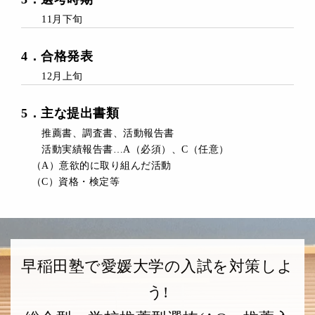
11月下旬
4
．
合格発表
12月上旬
5
．
主な提出書類
推薦書、調査書、活動報告書
活動実績報告書…A（必須）、C（任意）
（A）意欲的に取り組んだ活動
（C）資格・検定等
早稲田塾で愛媛大学の入試を対策しよ
う!