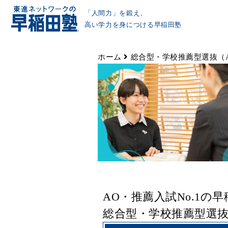
「人間力」を鍛え、
高い学力を身につける早稲田塾
ホーム
総合型・学校推薦型選抜（
AO・推薦入試No.1の
総合型・学校推薦型選抜