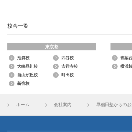
校舎一覧
東京都
池袋校
四谷校
青葉
大崎品川校
吉祥寺校
横浜
自由が丘校
町田校
新宿校
ホーム
会社案内
早稲田塾からのお