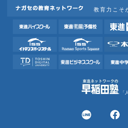
教育力こそ
「