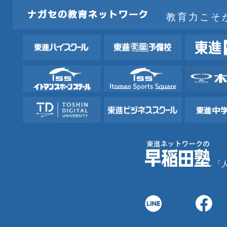
教育力こそ
「