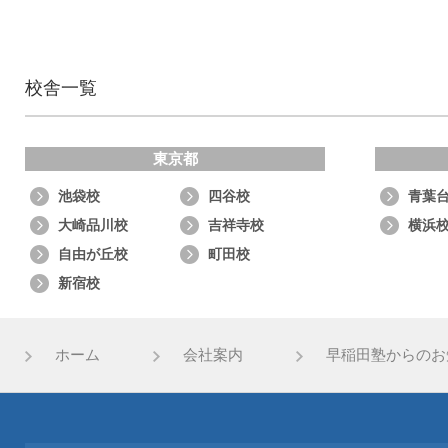
校舎一覧
東京都
池袋校
四谷校
青葉
大崎品川校
吉祥寺校
横浜
自由が丘校
町田校
新宿校
ホーム
会社案内
早稲田塾からのお