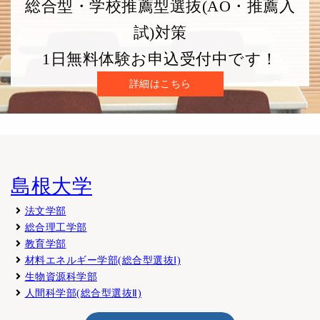
総合型・学校推薦型選抜(AO・推薦入
試)対策
1日無料体験お申込受付中です！
詳細はこちら
島根大学
法文学部
総合理工学部
教育学部
材料エネルギー学部(総合型選抜Ⅰ)
生物資源科学部
人間科学部(総合型選抜Ⅱ)