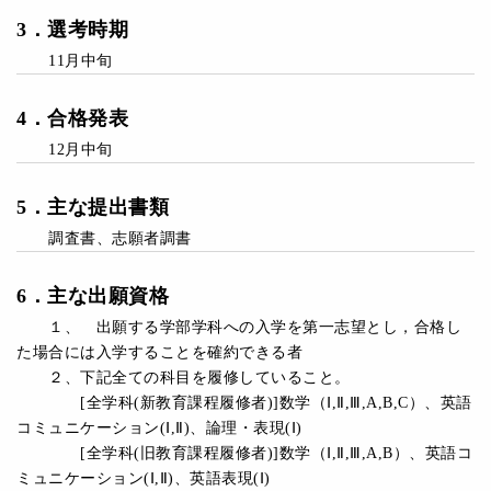
3
．
選考時期
11月中旬
4
．
合格発表
12月中旬
5
．主な提出書類
調査書、志願者調書
6．主な出願資格
１、 出願する学部学科への入学を第一志望とし，合格し
た場合には入学することを確約できる者
２、下記全ての科目を履修していること。
[全学科(新教育課程履修者)]数学（Ⅰ,Ⅱ,Ⅲ,A,B,C）、英語
コミュニケーション(Ⅰ,Ⅱ)、論理・表現(Ⅰ)
[全学科(旧教育課程履修者)]数学（Ⅰ,Ⅱ,Ⅲ,A,B）、英語コ
ミュニケーション(Ⅰ,Ⅱ)、英語表現(Ⅰ)