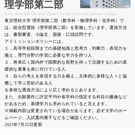
理学部第二部
Give yourself the best chance to get into your dream college.
東京理科大学 理学部第二部（数学科・物理学科・化学科）で
は、総合型選抜（理学部第二部）を実施しています。選抜方法
は、書類審査、小論文、面接・口頭試問です。
アドミッションポリシーには、
１．高等学校段階までの基礎知識と思考力，判断力，表現力を
備え，専門分野の学習に必要な学力を持つ人
２．将来広く国内外で国際的な視野を持って活躍するための基
礎的な素養を身に付けている人
３．自らの考えを表現する力を備え，主体的に多様な人々と協
働して学ぶ意欲のある人
を多様な選抜方法により広く求めるとあります。
また、出願要件に評定平均や各学科の指定する科目の履修など
があるため、基礎学力も求められていると言えます。
※掲載内容は変更されている場合があります。必ず大学のホー
ムページ、入試案内冊子などをご確認ください。
2025年7月22日更新