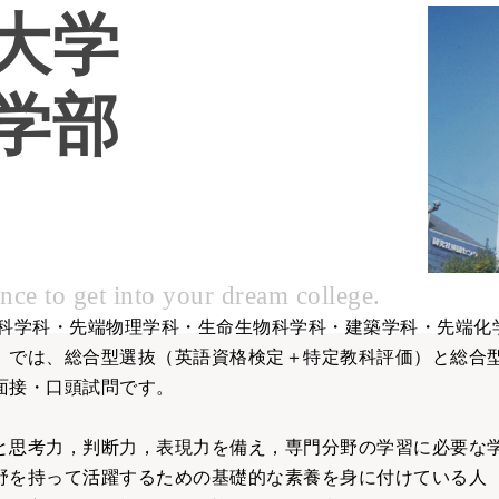
大学
学部
nce to get into your dream college.
理科学科・先端物理学科・生命生物科学科・建築学科・先端化
）では、総合型選抜（英語資格検定＋特定教科評価）と総合
面接・口頭試問です。
と思考力，判断力，表現力を備え，専門分野の学習に必要な
野を持って活躍するための基礎的な素養を身に付けている人