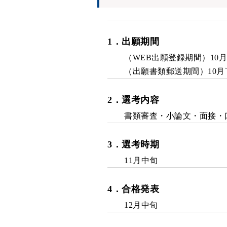
1
．
出願期間
（WEB出願登録期間）10月
（出願書類郵送期間）10月下
2
．
選考内容
書類審査・小論文・面接・口頭
3
．
選考時期
11月中旬
4
．
合格発表
12月中旬