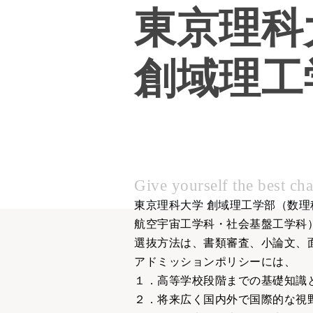
東京理科
創域理工
Give yourself the best cha
東京理科大学 創域理工学部（数
航空宇宙工学科・社会基盤工学科
選抜方法は、書類審査、小論文、
アドミッションポリシーには、
１．高等学校段階までの基礎知識
２．将来広く国内外で国際的な視