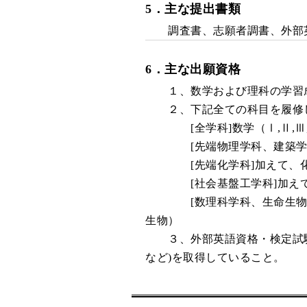
5
．主な提出書類
調査書、志願者調書、外部英
6．主な出願資格
１、数学および理科の学習成績
２、下記全ての科目を履修
[全学科]数学（Ⅰ,Ⅱ,Ⅲ,A
[先端物理学科、建築学科、
[先端化学科]加えて、化学
[社会基盤工学科]加えて、
[数理科学科、生命生物科学科
生物）
３、外部英語資格・検定試験のうち
など)を取得していること。