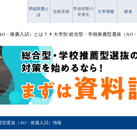
早稲田塾と
早稲田塾の
合格実績
大学情報
校舎
は
卒業生
AO・推薦入試）とは？
大学別 総合型・学校推薦型選抜（AO
薦型選抜（AO・推薦入試）情報