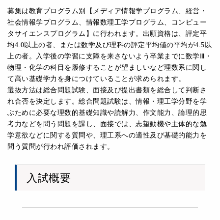
募集は教育プログラム別【メディア情報学プログラム、経営・
社会情報学プログラム、情報数理工学プログラム、コンピュー
タサイエンスプログラム】に行われます。出願資格は、評定平
均4.0以上の者、または数学及び理科の評定平均値の平均が4.5以
上の者。入学後の学習に支障を来さないよう卒業までに数学Ⅲ・
物理・化学の科目を履修することが望ましいなど理数系に関し
て高い基礎学力を身につけていることが求められます。
選抜方法は総合問題試験、面接及び提出書類を総合して判断さ
れ合否を決定します。総合問題試験は、情報・理工学分野を学
ぶために必要な理数的基礎知識や読解力、作文能力、論理的思
考力などを問う問題を課し、面接では、志望動機や主体的な勉
学意欲などに関する質問や、理工系への適性及び基礎的能力を
問う質問が行われ評価されます。
入試概要