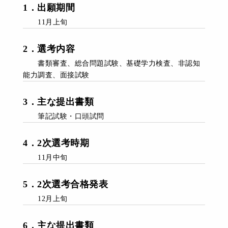
1
．
出願期間
11月上旬
2
．
選考内容
書類審査、総合問題試験、基礎学力検査、非認知
能力調査、面接試験
3
．
主な提出書類
筆記試験・口頭試問
4．2次選考時期
11月中旬
5．
2次選考
合格発表
12月上旬
6
．主な
提出書類