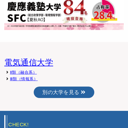
電気通信大学
Ⅱ類（融合系）
Ⅲ類（情報系）
別の大学を見る
CHECK!