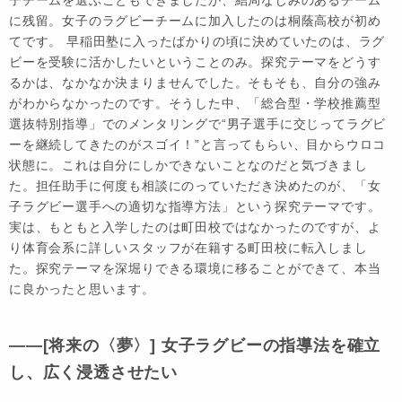
に残留。女子のラグビーチームに加入したのは桐蔭高校が初め
てです。 早稲田塾に入ったばかりの頃に決めていたのは、ラグ
ビーを受験に活かしたいということのみ。探究テーマをどうす
るかは、なかなか決まりませんでした。そもそも、自分の強み
がわからなかったのです。そうした中、「総合型・学校推薦型
選抜特別指導」でのメンタリングで“男子選手に交じってラグビ
ーを継続してきたのがスゴイ！”と言ってもらい、目からウロコ
状態に。これは自分にしかできないことなのだと気づきまし
た。担任助手に何度も相談にのっていただき決めたのが、「女
子ラグビー選手への適切な指導方法」という探究テーマです。
実は、もともと入学したのは町田校ではなかったのですが、よ
り体育会系に詳しいスタッフが在籍する町田校に転入しまし
た。探究テーマを深堀りできる環境に移ることができて、本当
に良かったと思います。
――[将来の〈夢〉] 女子ラグビーの指導法を確立
し、広く浸透させたい