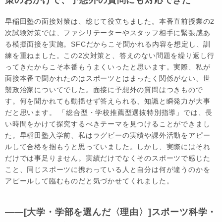
早稲田塾の面接対策は、総じて役立ちました。本番直前授業の2
次試験対策では、ファシリテーターやスタッフ相手に緊張感あ
る模擬面接を実施。SFCだからこそ聞かれる内容を想定し、訓
練を重ねました。この2次対策と、答えのない問題を繰り返し行
ってきたからこそ本番もうまくいったと思います。実際、私が
面接本番で聞かれたのはスポーツとはまったく関係がない、世
襲政治家についてでした。面接に予想外の質問はつきもので
す。何を聞かれても動揺せず答えられる、知識と瞬発力が大事
だと思います。 「総合型・学校推薦型選抜特別指導」では、長
い時間をかけて探究するべきテーマを見つけることができまし
た。早稲田塾入学前、私はラグビーの実績や課外活動をアピー
ルして合格を掴もうと思っていました。しかし、実際にはそれ
だけでは事足りません。実績だけでなくそのスポーツで感じた
こと、同じスポーツに携わっている人と自分は何が違うのかを
アピールして臨むものだと気づかせてくれました。
――[大学・学部を選んだ〈理由〉]スポーツ科学・