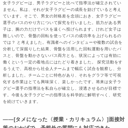
女子ラグビーは、男子ラグビーと比べて指導法が確立されてい
ません。私は、それが女子ラグビーの成長を妨げていると考え
ています。そこで、男女の対格差を念頭におき、女子ラグビー
選手のパスのやり方について探究を行いました。筋力がある男
子は、腕の力だけでパスを遠くへ投げられます。けれど女子は
難しいので、骨盤の回転を使ってパスの成功率を上げられるの
では？ と考えました。有識者へのインタビューや複数の試合を
分析して深掘りした結果、骨盤を活用した回転運動を用いたパ
スと、骨盤を動かさないパス両方とも、状況によっては有効に
働くという一定の着地点にはたどり着きました。 探究活動をす
るうえで、高校から社会人チームまで幅広く試合を観察し、分
析しました。チームごとに特色があり、それをグラフ等で可視
化する作業はとても興味深く、楽しかったです。将来は女子ラ
グビー選手の指導法を私自らが確立し、浸透させるのが目標で
す。今後も女子ラグビーの指導法を科学的に解明すべく、研究
を続けていきます。
――[タメになった〈授業・カリキュラム〉]面接対
策のおかげで、予想外の質問にも対応できた