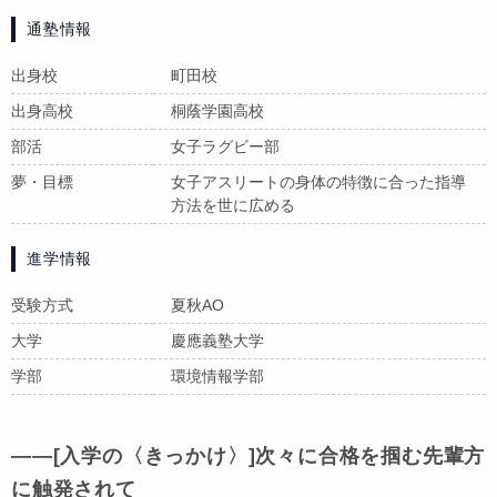
通塾情報
出身校
町田校
出身高校
桐蔭学園高校
部活
女子ラグビー部
夢・目標
女子アスリートの身体の特徴に合った指導
方法を世に広める
進学情報
受験方式
夏秋AO
大学
慶應義塾大学
学部
環境情報学部
――[入学の〈きっかけ〉]次々に合格を掴む先輩方
に触発されて