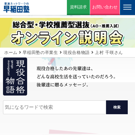
資料請求
お問い合わせ
ホーム
早稲田塾の卒業生
現役合格物語
上村 千咲さん
検索