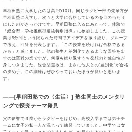
早稲田塾に入学したのは高2の10月。同じラグビー部の先輩方が
早稲田塾に入学し、次々と大学に合格しているのを目の当たり
にしたのがきっかけです。早稲田塾に入るにあたって、体験で
「総合型・学校推薦型選抜特別指導」に参加しました。この授
業は5分間という限られた時間でアイデアを振り絞り、グループ
で考え、回答を発表します。「この授業を続ければ合格できる
かも」と感じました。他の塾生と差別化できるような回答を出
すのは至難の業ですが、何度も繰り返すうち発想力と独自性が
身につきました。総合型選抜は、まさに他人との“差別化”が合格
の決め手。この訓練はぜひやっておいたほうが良いと思いま
す。
――[早稲田塾での〈生活〉] 塾生同士のメンタリ
ングで探究テーマ発見
父の影響で３歳からラグビーをはじめ、高校入学までは男子チ
ームに女子の私一人が混じって練習していました。中学では女
子チームを選ぶこともできましたが、結局なじみのあるチーム