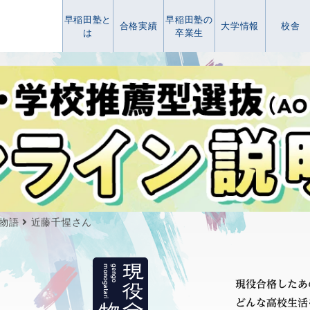
早稲田塾と
早稲田塾の
合格実績
大学情報
校舎
は
卒業生
物語
近藤千惺さん