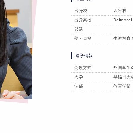
出身校
四谷校
出身高校
Balmoral
部活
夢・目標
生涯教育
進学情報
受験方式
外国学生
大学
早稲田大
学部
教育学部