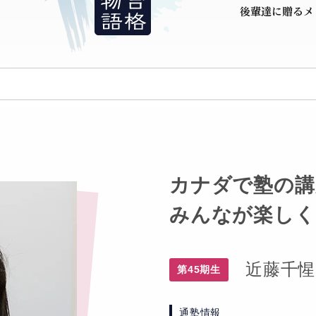
カナダで塾の講
みんなが楽しく
近藤千惺
第45期生
通塾情報