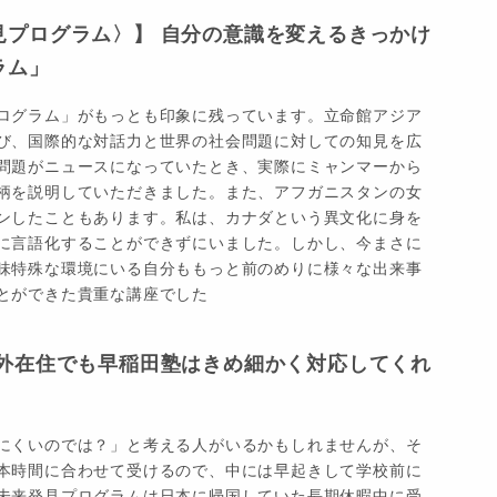
見プログラム〉】 自分の意識を変えるきっかけ
ラム」
ログラム」がもっとも印象に残っています。立命館アジア
び、国際的な対話力と世界の社会問題に対しての知見を広
問題がニュースになっていたとき、実際にミャンマーから
柄を説明していただきました。また、アフガニスタンの女
ンしたこともあります。私は、カナダという異文化に身を
に言語化することができずにいました。しかし、今まさに
味特殊な環境にいる自分ももっと前のめりに様々な出来事
とができた貴重な講座でした
海外在住でも早稲田塾はきめ細かく対応してくれ
にくいのでは？」と考える人がいるかもしれませんが、そ
本時間に合わせて受けるので、中には早起きして学校前に
未来発見プログラムは日本に帰国していた長期休暇中に受