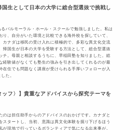
帰国生として日本の大学に総合型選抜で挑戦し
あるバルモーラル・ホール・スクールで勉強しました。私は
おり、自分がいた環境と比較できる海外校を探していて、
、カナダは移民の受け入れに積極的で、多彩な異文化交流
、帰国生が日本の大学を受験する方法として、総合型選抜
ッチ。母親と相談するうちに、早稲田塾を知りました。総
な経験値がなくても塾生の強みを引き出してくれるのが最
外在住でも問題なく講座が受けられる手厚いフォローが入
ました。
タッフ〉】貴重なアドバイスから探究テーマを
たのは担任助手からのアドバイスのおかげです。カナダと
をスタートし、当初、意識は異文化体験を掘り下げるほう
私が現地で行っているボランティアで気になる出来事が。