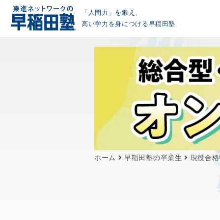
「人間力」を鍛え、
高い学力を身につける早稲田塾
ホーム
早稲田塾の卒業生
現役合格