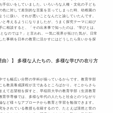
お手伝いをしていました。いろいろな人種・文化の子ども
の色に対して差別的な言葉を言ってしまった時、幼稚園の
ように扱い、それが悪いことなんだと諭していたんです。
いと考えるようになりましたが、うまく探究テーマに結び
手に相談すると、「その出来事で知ったのは、“学びとは、
ことなのでは？」と言われ、一気に視界が拓けた気が。日常
した事柄を日本の教育に活かすにはどうしたら良いかを探
理由〉】 多様な人たちの、多様な学びの在り方
中でも幅広い分野の学科が揃っているからです。教育学部
こも教員養成課程が主であるところばかり。そこからさら
まえて志望校を探すと、早稲田大学の教育学部（生涯教育
教育学専修では、多様な年代の人たちと社会とのつながり
論など様々なアプローチから教育と学習を勉強できます。
究をされている教授も在籍するので、たとえば漠然と世の