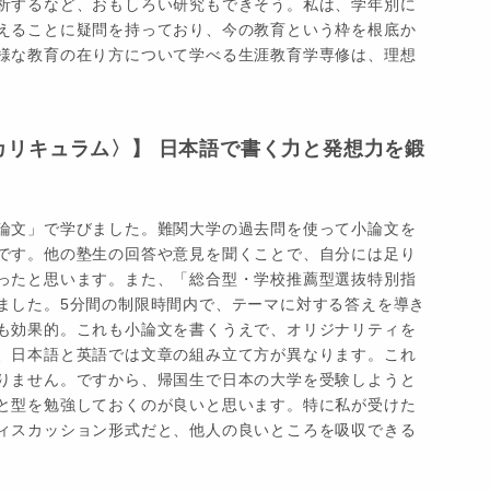
析するなど、おもしろい研究もできそう。私は、学年別に
えることに疑問を持っており、今の教育という枠を根底か
様な教育の在り方について学べる生涯教育学専修は、理想
カリキュラム〉】 日本語で書く力と発想力を鍛
論文」で学びました。難関大学の過去問を使って小論文を
です。他の塾生の回答や意見を聞くことで、自分には足り
ったと思います。また、「総合型・学校推薦型選抜特別指
ました。5分間の制限時間内で、テーマに対する答えを導き
も効果的。これも小論文を書くうえで、オリジナリティを
、日本語と英語では文章の組み立て方が異なります。これ
りません。ですから、帰国生で日本の大学を受験しようと
と型を勉強しておくのが良いと思います。特に私が受けた
ィスカッション形式だと、他人の良いところを吸収できる