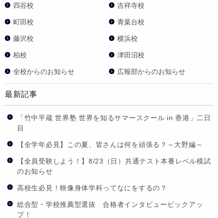
四谷校
吉祥寺校
町田校
青葉台校
藤沢校
横浜校
柏校
津田沼校
全校からのお知らせ
広報部からのお知らせ
最新記事
「竹中平蔵 世界塾 世界を知るサマースクール in 香港」二日
目
【全学年必見】この夏、皆さんは何を頑張る？～大野編～
【全員受験しよう！】8/23（日）共通テスト本番レベル模試
のお知らせ
高校生必見！映像身体学科ってなにをするの？
総合型・学校推薦型選抜 合格者インタビューピックアッ
プ！