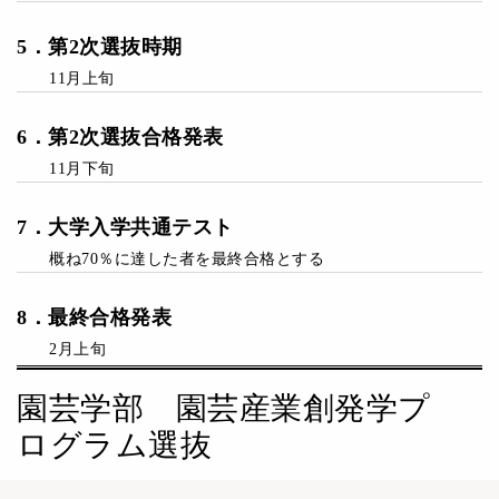
5
．第2次
選抜時期
11月上旬
6
．第2次
選抜
合格発表
11月下旬
7
．
大学入学共通テスト
概ね70％に達した者を最終合格とする
8
．
最終
合格発表
2月上旬
園芸学部 園芸産業創発学プ
ログラム選抜