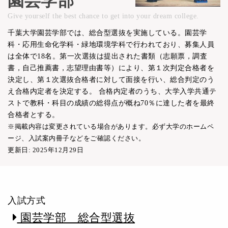
園芸学部
Give yourself the best chance to get into your dream college.
千葉大学園芸学部では、総合型選抜を実施している。園芸学
科・応用生命化学科・緑地環境学科で行われており、募集人員
は全体で18名。第一次選抜は提出された書類（志願票，調査
書，自己推薦書，志望理由書等）により、第１次判定合格者を
決定し、第１次選抜合格者に対して面接を行い、総合判定のう
え合格内定者を決定する。 合格内定者のうち、大学入学共通テ
ストで教科・科目の成績の総得点が概ね70％に達した者を最終
合格者とする。
※掲載内容は変更されている場合があります。必ず大学のホームペ
ージ、入試案内冊子などをご確認ください。
更新日: 2025年12月29日
入試方式
園芸学部 総合型選抜