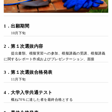
1
．
出願期間
10月下旬
2
．第１次
選抜内容
提出書類、模擬実習への参加、模擬講義の受講、模擬講義
に関するレポート作成およびプレゼンテーション、面接
3
．第１次
選抜合格発表
11月下旬
4
．
大学入学共通テスト
概ね70％に達した者を最終合格とする