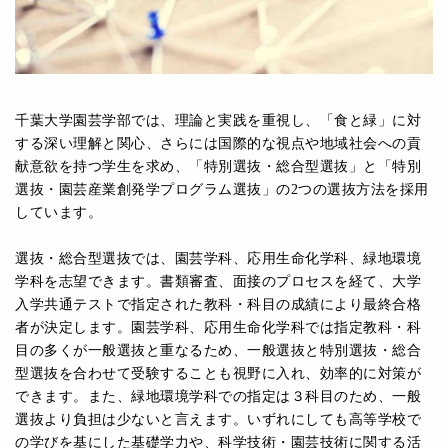
千葉⼤学園芸学部では、理論と実践を重視し、「⾷と緑」に対
する深い理解と関⼼、さらには国際的な視点や地域社会への貢
献意欲を持つ学⽣を求め、「特別選抜・総合型選抜」と「特別
選抜・園芸産業創発学プログラム選抜」の2つの選抜⽅法を採⽤
しています。
選抜・総合型選抜では、園芸学科、応⽤⽣命化学科、緑地環境
学科を志望できます。書類審査、⾯接のプロセスを経て、⼤学
⼊学共通テストで指定された教科・科⽬の成績により最終合格
者が決定します。園芸学科、応⽤⽣命化学科では指定教科・科
⽬の多くが⼀般選抜と重なるため、⼀般選抜と特別選抜・総合
型選抜を合わせて受験することも視野に⼊れ、効率的に対策が
できます。また、緑地環境学科での指定は３科⽬のため、⼀般
選抜より負担は少ないと⾔えます。いずれにしても⾼等学校で
の学びを基にした基礎学⼒や、科学技術・園芸技術に関する活