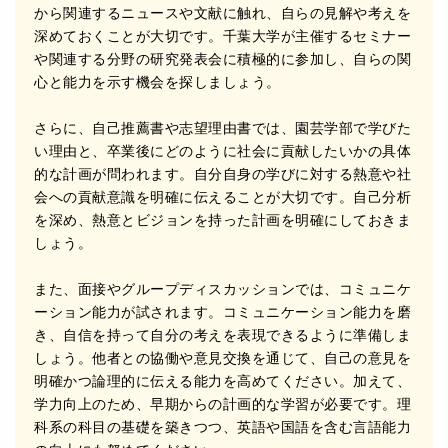
から関連するニュースや⽂献に触れ、⾃らの⾒解や考えを
深めておくことが⼤切です。千葉⼤学が主催するセミナー
や関連する分野の研究発表会に積極的に参加し、⾃らの関
⼼と能⼒を⽰す機会を探しましょう。
さらに、⾃⼰推薦書や志望理由書では、園芸学部で学びた
い理由と、卒業後にどのように社会に貢献したいかの具体
的な計画が問われます。⾃分⾃⾝の学びに対する熱意や社
会への貢献意識を明確に伝えることが⼤切です。⾃⼰分析
を深め、熱意とビジョンを持った計画を明確にしておきま
しょう。
また、⾯接やグループディスカッションでは、コミュニケ
ーション能⼒が試されます。コミュニケーション能⼒を磨
き、⾃信を持って⾃分の考えを表現できるように準備しま
しょう。他者との協働や意⾒交換を通じて、⾃⼰の意⾒を
明確かつ論理的に伝える能⼒を⾼めてください。加えて、
学⼒向上のため、早期からの計画的な学習が必要です。理
科系の科⽬の基礎を築きつつ、英語や国語を含む⾔語能⼒