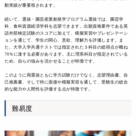
動実績が重要視されます。
続いて、選抜・園芸産業創発学プログラム選抜では、園芸学
科、⾷科資源経済学科を志望できます。出願資格要件である英
語外部検定試験のスコアに加えて、模擬実習やプレゼンテーシ
ョンを通じて、学⽣の関⼼、意欲、理解⼒を評価します。ま
た、⼤学⼊学共通テストでは指定された３科⽬の総得点が概ね
70％に達する必要があります。主に理系科⽬が指定されている
ため、⾃らの強みを活かせることが特徴です。
このように両選抜ともに学⼒試験だけでなく、志望理由書、⾃
⼰推薦書、そして特に⾯接や模擬実習を通して、受験⽣の総合
的な能⼒や⼈間性を評価する点が特徴です。
難易度