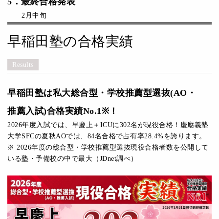
5
．
最終
合格発表
2月中旬
早稲田塾の合格実績
Results
早稲田塾は私大総合型・学校推薦型選抜(AO・
推薦入試)合格実績No.1※！
2026年度入試では、早慶上＋ICUに302名が現役合格！慶應義塾
大学SFCの夏秋AOでは、84名合格で占有率28.4%を誇ります。
※ 2026年度の総合型・学校推薦型選抜現役合格者数を公開して
いる塾・予備校の中で最大（JDnet調べ）