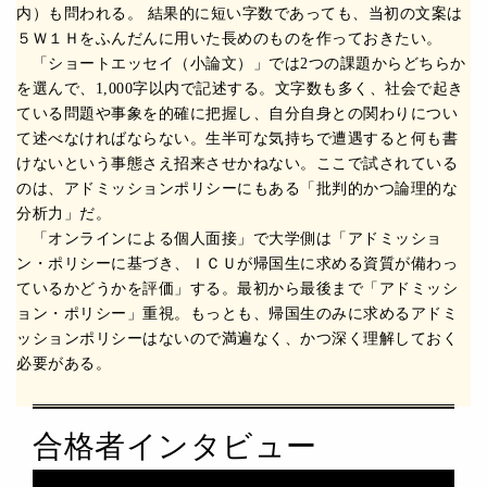
内）も問われる。 結果的に短い字数であっても、当初の文案は
５Ｗ１Ｈをふんだんに用いた長めのものを作っておきたい。
「ショートエッセイ（小論文）」では2つの課題からどちらか
を選んで、1,000字以内で記述する。文字数も多く、社会で起き
ている問題や事象を的確に把握し、自分自身との関わりについ
て述べなければならない。生半可な気持ちで遭遇すると何も書
けないという事態さえ招来させかねない。ここで試されている
のは、アドミッションポリシーにもある「批判的かつ論理的な
分析力」だ。
「オンラインによる個人面接」で大学側は「アドミッショ
ン・ポリシーに基づき、ＩＣＵが帰国生に求める資質が備わっ
ているかどうかを評価」する。最初から最後まで「アドミッシ
ョン・ポリシー」重視。もっとも、帰国生のみに求めるアドミ
ッションポリシーはないので満遍なく、かつ深く理解しておく
必要がある。
合格者インタビュー