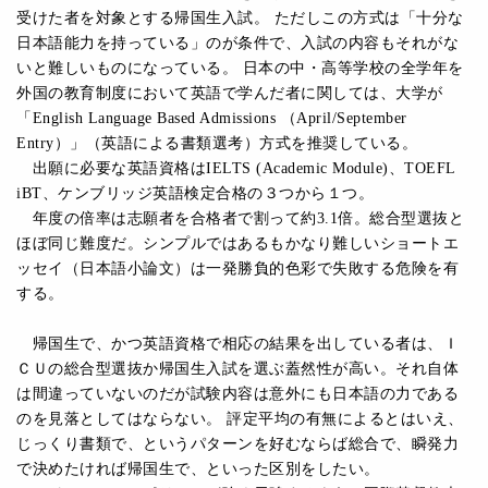
受けた者を対象とする帰国生入試。 ただしこの方式は「十分な
日本語能力を持っている」のが条件で、入試の内容もそれがな
いと難しいものになっている。 日本の中・高等学校の全学年を
外国の教育制度において英語で学んだ者に関しては、大学が
「English Language Based Admissions （April/September
Entry）」（英語による書類選考）方式を推奨している。
出願に必要な英語資格はIELTS (Academic Module)、TOEFL
iBT、ケンブリッジ英語検定合格の３つから１つ。
年度の倍率は志願者を合格者で割って約3.1倍。総合型選抜と
ほぼ同じ難度だ。シンプルではあるもかなり難しいショートエ
ッセイ（日本語小論文）は一発勝負的色彩で失敗する危険を有
する。
帰国生で、かつ英語資格で相応の結果を出している者は、Ｉ
ＣＵの総合型選抜か帰国生入試を選ぶ蓋然性が高い。それ自体
は間違っていないのだが試験内容は意外にも日本語の力である
のを見落としてはならない。 評定平均の有無によるとはいえ、
じっくり書類で、というパターンを好むならば総合で、瞬発力
で決めたければ帰国生で、といった区別をしたい。