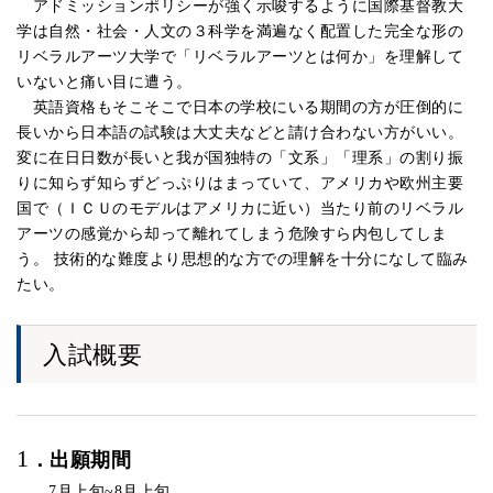
アドミッションポリシーが強く示唆するように国際基督教大
学は自然・社会・人文の３科学を満遍なく配置した完全な形の
リベラルアーツ大学で「リベラルアーツとは何か」を理解して
いないと痛い目に遭う。
英語資格もそこそこで日本の学校にいる期間の方が圧倒的に
長いから日本語の試験は大丈夫などと請け合わない方がいい。
変に在日日数が長いと我が国独特の「文系」「理系」の割り振
りに知らず知らずどっぷりはまっていて、アメリカや欧州主要
国で（ＩＣＵのモデルはアメリカに近い）当たり前のリベラル
アーツの感覚から却って離れてしまう危険すら内包してしま
う。 技術的な難度より思想的な方での理解を十分になして臨み
たい。
入試概要
1
．
出願期間
7月上旬~8月上旬