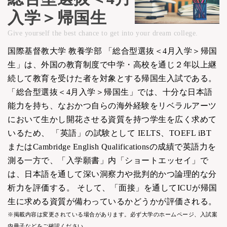
入学＞帰国生
Give yourself the best chance to get into your dream college.
国際基督教大学 教養学部 「総合型選抜＜4月入学＞帰国
生」は、外国の教育制度で中学・高校を通じ２年以上継
続して教育を受けた者を対象とする帰国生入試である。
「総合型選抜＜4月入学＞帰国生」では、十分な日本語
能力を持ち、なおかつ自らの海外経験をリベラルアーツ
において生かし開花させる資質を持つ学生を広く求めて
いるため、 「英語」の試験として IELTS、TOEFL iBT
またはCambridge English Qualificationsの成績で英語力を
測る一方で、「入学願書」内「ショートエッセイ」で
は、日本語を通して深い洞察力や批判的かつ論理的な分
析力を評価する。 そして、「面接」を通してICUが帰国
生に求める資質が備わっているかどうかが評価される。
※掲載内容は変更されている場合があります。必ず大学のホームページ、入試案
内冊子などをご確認ください。