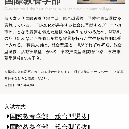
国際教養学部
Give yourself the best chance to get into your dream college.
順天堂大学国際教養学部では、総合型選抜・学校推薦型選抜を
実施している。 「多文化が共存する社会に貢献するグローバル
市民」となる資質を備えた意欲的な学生を求めるため、諸活動
の取り組みなども評価し多様な背景を持った学生を積極的に受
け入れる。 募集人員は、総合型選抜Ⅰ・Ⅱがそれぞれ45名、総合
型選抜（活動実績型）が5名、学校推薦型選抜Ⅰが45名、学校推
薦型選抜Ⅱが若干名。
※掲載内容は変更されている場合があります。必ず大学のホームページ、入試案
内冊子などをご確認ください。
更新日: 2026年4月8日
入試方式
国際教養学部 総合型選抜Ⅰ
国際教養学部 総合型選抜Ⅱ