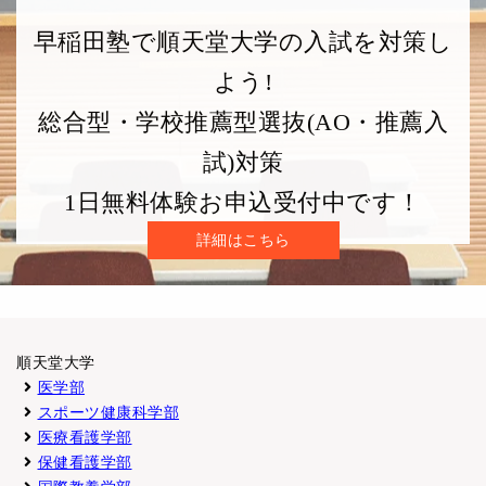
早稲田塾で順天堂大学の入試を対策し
よう!
総合型・学校推薦型選抜(AO・推薦入
試)対策
1日無料体験お申込受付中です！
詳細はこちら
順天堂大学
医学部
スポーツ健康科学部
医療看護学部
保健看護学部