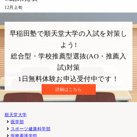
12月上旬
早稲田塾で順天堂大学の入試を対策し
よう!
総合型・学校推薦型選抜(AO・推薦入
試)対策
1日無料体験お申込受付中です！
詳細はこちら
順天堂大学
医学部
スポーツ健康科学部
医療看護学部