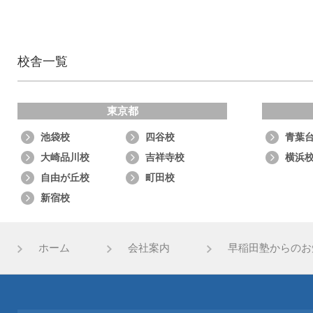
校舎一覧
東京都
池袋校
四谷校
青葉
大崎品川校
吉祥寺校
横浜
自由が丘校
町田校
新宿校
ホーム
会社案内
早稲田塾からのお