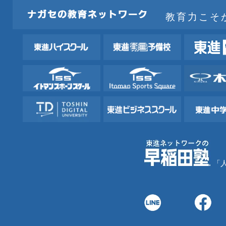
教育力こそ
「