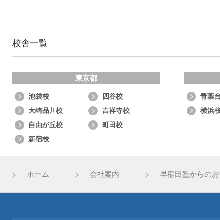
校舎一覧
東京都
池袋校
四谷校
青葉
大崎品川校
吉祥寺校
横浜
自由が丘校
町田校
新宿校
ホーム
会社案内
早稲田塾からのお