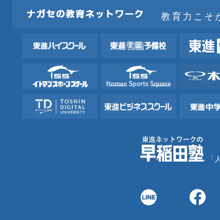
教育力こそ
「