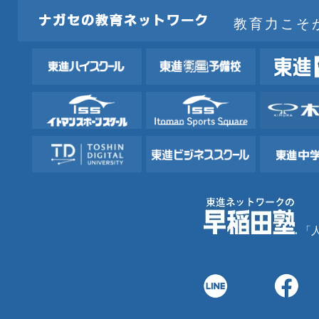
教育力こそ
「