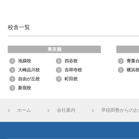
校舎一覧
東京都
池袋校
四谷校
青葉
大崎品川校
吉祥寺校
横浜
自由が丘校
町田校
新宿校
ホーム
会社案内
早稲田塾からのお