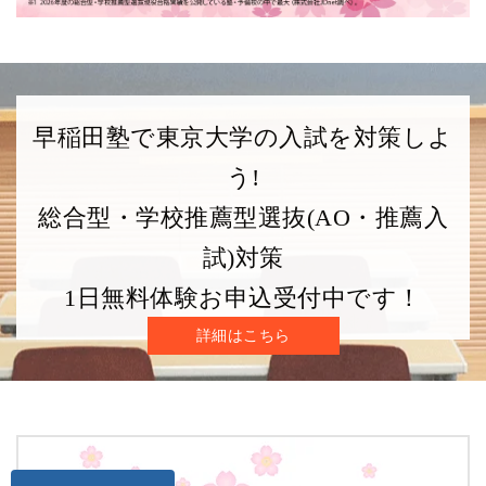
【推薦要件に該当する客観的資料】以下の資料を提出。
・ 在学中に作成した論文、作品、発表の内容を示す資料等で志
・ 上記に関して、国際的若しくは全国的なコンクールやコンテ
早稲田塾で東京大学の入試を対策しよ
学部
成績
出願時期
英語資格
う!
入試方式
(評定平均)
総合型・学校推薦型選抜(AO・推薦入
教養学部
10月中旬〜11月上旬
指定なし
指定なし
・学
試)対策
推薦入試
・推薦要
1日無料体験お申込受付中です！
【推薦要件に該当する客観的資料】以下のいずれかの資料（複数
・ 在学中に執筆した課題論文等
詳細はこちら
・ 科学オリンピックなど志望分野にかかわる各種コンテストの
・ 外国語に関する語学力の証明書（TOEFL、英検、IELTS、Test
・ 国際通用性のある入学資格試験の成績を証明する資料（国際バ
・ その他、特筆すべき活動の成果