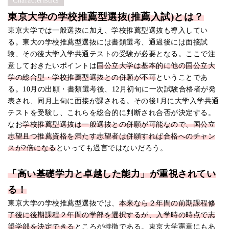
Characteristics
東京大学の学校推薦型選抜(推薦入試)とは？
東京大学では一般選抜に加え、学校推薦型選抜も導入してい
る。東大の学校推薦型選抜には書類選考、通過後には面接試
験、その後大学入学共通テストの受験が必要となる。ここで注
意しておきたいポイントは
国公立大学は基本的に他の国公立大
学の総合型・学校推薦型選抜との併願が不可
ということであ
る。10月の出願・書類選考後、12月初旬に一次試験合格者が発
表され、同月上旬に面接が課される。その後1月に大学入学共通
テストを受験し、これらを総合的に判断され合否が決定する。
なお
学校推薦型選抜は一般選抜との併願が可能なので、国公立
志望且つ推薦資格を満たす志望者は併願すれば合格へのチャン
スが2倍になる
といっても過言ではないだろう。
「高い基礎学力と卓越した能力」が重視されてい
る！
東京大学の学校推薦型選抜では、
本来なら２年間の前期課程修
了後に後期課程２年間の学部を選択するが、入学時の時点で志
望学部を決定できる
ところが特徴である。東京大学憲章にもあ