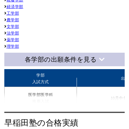
教養学部
経済学部
工学部
農学部
文学部
法学部
薬学部
理学部
各学部の出願条件を見る
学部
出
入試方式
医学部医学科
10月中旬
推薦入試
【推薦要件に該当する客観的資料】下記のいずれか１つ（複数提
早稲田塾の合格実績
・ 日本生物学オリンピック、国際生物学オリンピック、高校生科学技術チャレ