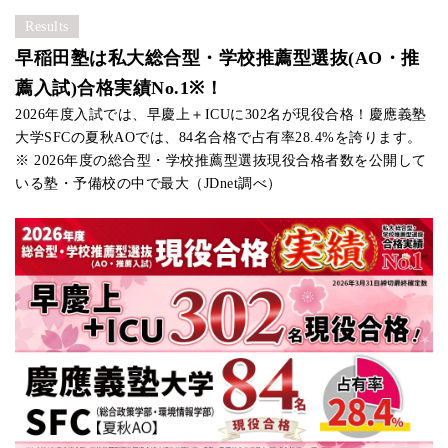
・ きわめて高い英語の語学力（TOEFL iBT 100点以上あるい
Results
早稲田塾は私大総合型・学校推薦型選抜(AO・推
学部
成績
出願時期
英語資格
入試方式
(評定平均)
薦入試)合格実績No.1※！
2026年度入試では、早慶上＋ICUに302名が現役合格！慶應義塾
医学部
大学SFCの夏秋AOでは、84名合格で占有率28.4%を誇ります。
健康総合科学
10月中旬〜11月上旬
指定なし
指定なし
※ 2026年度の総合型・学校推薦型選抜現役合格者数を公開して
推薦入試
いる塾・予備校の中で最大（JDnet調べ）
【推薦要件に該当する客観的資料】下記のいずれか１つ（複数提
・ 高いチャレンジ精神を示す課外活動体験についての資料（数
・ 高いリーダーシップ，チームの調整力を示す組織のリーダー
・ 学内外における研究発表会・コンテストなどにおいて顕著な
・ 高い英語の語学力を示す資料
学部
成績
出願時期
入試方式
(評定平均)
教育学部
10月中旬〜11月上旬
指定なし
推薦入試