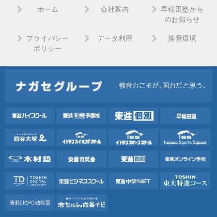
ホーム
会社案内
早稲田塾から
学部
成績
出願時期
のお知らせ
入試方式
(評定平均
プライバシー
データ利用
推奨環境
ポリシー
文学部
10月中旬〜11月上旬
指定な
推薦入試
提出論文では，在学中に「総合的な学習の時間」や自主的な研究
このほかにも、推薦要件に該当すると判断できる客観的根拠を示
例：
・ 自主的な研究活動または社会貢献活動の具体的内容や成果を
・ 雑誌等に発表された論文
・ 外国語に関する語学力の証明書（TOEFL、英検、IELTS、Test
・ 何らかの賞を受けた場合は、それを証明する書類
学部
成
出願時期
入試方式
(評定