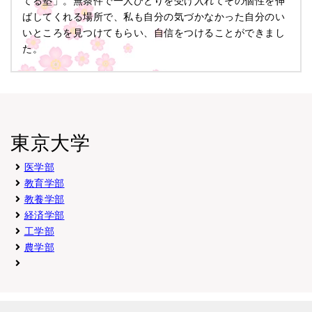
てる塾」。無条件で一人ひとりを受け入れてその個性を伸
推薦入試
ばしてくれる場所で、私も自分の気づかなかった自分のい
いところを見つけてもらい、自信をつけることができまし
【推薦要件に該当する客観的資料】志願者が推薦要件に合致する
た。
・ 「求める学生像」に記載されている要件を客観的に示す説明
・本人の能力をよく知る人物（高等学校等の内外を問わない）に
※以下があれば添付する
・英語に関する語学力の証明書（TOEFL 、英検、IELTSな
東京大学
学部
成績
出願時期
英語資格
入試方式
(評定平均)
医学部
教育学部
農学部
教養学部
10月中旬〜11月上旬
指定なし
指定なし
・学
推薦入試
経済学部
・推薦要
工学部
【推薦要件に該当する客観的資料】下記のいずれか１つ（複数
農学部
・研究成果あるいは論文
・活動実績等の資料
・各種コンテスト参加者はその成績