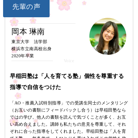
学部
成
先輩の声
出願時期
入試方式
(評定
高等学校
経済学部
英語，数学，
岡本 琳南
10月中旬〜11月上旬
推薦入試
のいずれか
上位1
東京大学 法学部
横浜市立南高校出身
【推薦要件に該当する客観的資料】下記のいずれか１つ（複数提
2020年卒業
・推薦要件記載の「いずれかの分野で高等学校等の生徒として卓
例：
・全国レベルあるいは国際レベルのコンテストやコンクール（例
早稲田塾は「人を育てる塾」個性を尊重する
・英語その他の外国語に関する語学力の試験（TOEFL、英検、IEL
指導で自信をつけた
・留学を含む様々な国際的活動で、その内容が第三者によって高
（本人、所属校、受け入れ校以外の第三者が評価したもので、例
「AO・推薦入試特別指導」での受講生同士のメンタリング
（お互いの書類にフィードバックし合う）は早稲田塾なら
学部
成績
出願時期
英語
ではの学び。他人の書類を読んで気づくことが多く、お互
入試方式
(評定平均)
い高め合えました。講師も私たちの意見を尊重して、それ
ぞれに合った指導をしてくれました。早稲田塾は「人を育
工学部
10月中旬〜11月上旬
指定なし
指定