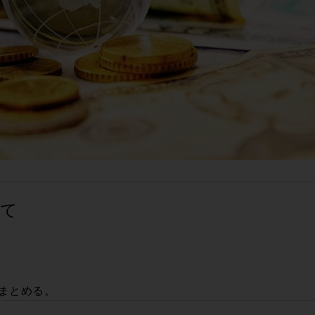
いて
由
でまとめる。