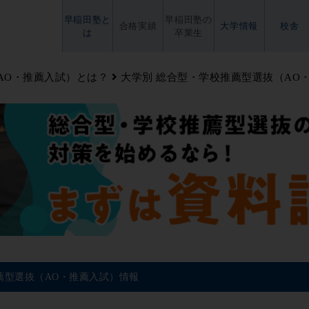
早稲田塾と
早稲田塾の
合格実績
大学情報
校舎
は
卒業生
AO・推薦入試）とは？
大学別 総合型・学校推薦型選抜（AO
薦型選抜（AO・推薦入試）情報