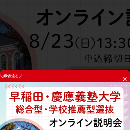
＼締切迫る／
×
合格実績No.1
を誇る
早稲田塾
が、早慶の総合型選抜を徹底解
けてやるべきことをお伝えします。