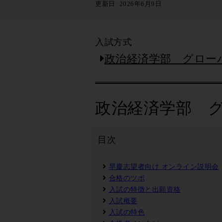
更新日: 2026年6月9日
入試方式
政治経済学部 グロー
政治経済学部 
目次
早慶志望者向け オンライン説明会
合格のツボ
入試の特徴と出願資格
入試概要
入試の特色