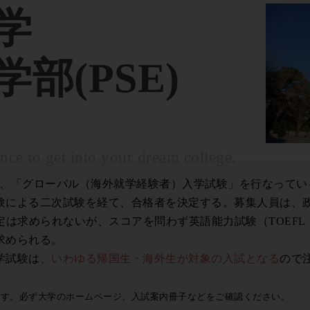
学
部(PSE)
nce to get into your dream college.
では、「グローバル（海外就学経験者）入学試験」を行なってい
験による二次試験を経て、合格者を決定する。募集人員は、
求められないが、スコアを問わず英語能力試験（TOEFL（iBT）
求められる。
学試験は、
いわゆる帰国生・海外生が対象の入試となる
ので
ます。必ず大学のホームページ、入試案内冊子などをご確認ください。