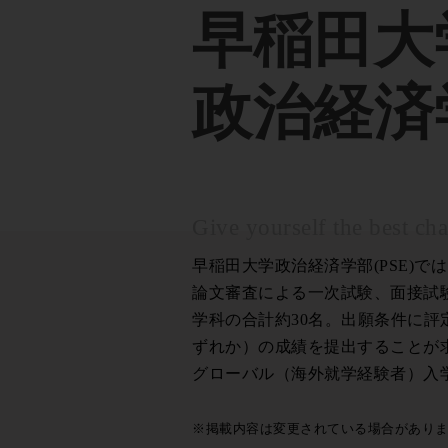
早稲田大
政治経済学
Give yourself the best cha
早稲田大学政治経済学部(PSE)
論文審査による一次試験、面接試
学科の合計約30名。出願条件に評定は
ずれか）の成績を提出することが
グローバル（海外就学経験者）入
※掲載内容は変更されている場合があり