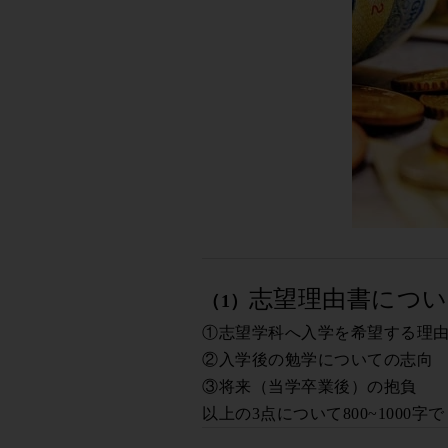
志望理由書につ
（1）
①志望学科へ入学を希望する理
②入学後の勉学についての志向
③将来（当学卒業後）の抱負
以上の3点について800~1000字