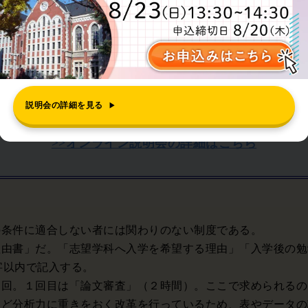
説明会のお申込みはこちら
説明会の詳細を見る
▶
>>オンライン説明会の詳細はこちら
の条件に適合しない者には関わりのない制度である。
由書」だ。「志望学科へ入学を希望する理由」「入学後の勉
0字以内で記入する。
回。１回目は「論文審査」（２時間）。ここで求められるの
など分析力に重きをおく改革を行っているため、表やデータの