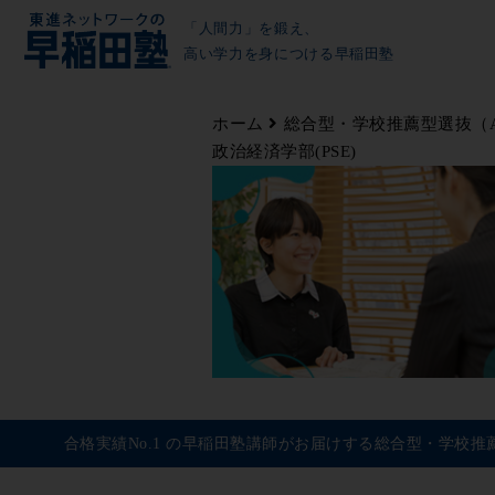
「人間力」を鍛え、
高い学力を身につける早稲田塾
ホーム
総合型・学校推薦型選抜（
政治経済学部(PSE)
合格実績No.1 の早稲田塾講師がお届けする総合型・学校推