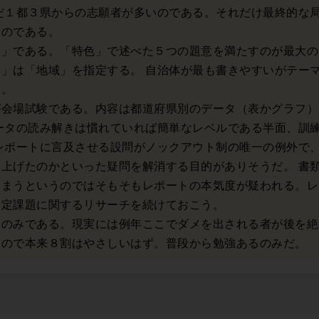
だ１都３県からの志願者が多いのである。それだけ最終的な
なのである。
ト」である。「特色」で述べた５つの題意を満たすのが最大の
」は「地域」を指定する。 自治体が最も書きやすいがテー
い。
が会場試験である。内容は都道府県別のデータ（表かグラフ）
ータの読み解きは慣れていれば簡単なレベルである半面、訓
レポートに言及させる設問がノックアウト制の唯一の例外で
上げたのかといった疑問を解消する目的がありそうだ。 書
しまうというのではそもそもレポートの本気度が疑われる。レ
設定課題に関するリサーチを続けておこう。
うのみである。現実には例年ここでダメを出される者が後を絶
いので本来８割はやさしいはず。普段から勉強あるのみだ。