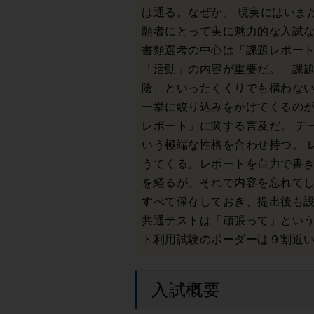
は通る。なぜか。 現実にはいま
願者にとって実に魅力的な入試
書類選考の中心は「課題レポー
「活動」の内容が重要だ。「課題
陰」といったくくりでも構わな
一挙に絞り込みをかけてくるの
レポート」に関する言及だ。 デ
いう極端な性格を合わせ持つ。 
うてくる。レポートを自力で書き
を経るが、それで内容を忘れて
すべて保存しておき、提出後も
共通テストは「頑張って」とい
ト利用試験のボーダーは９割近
入試概要