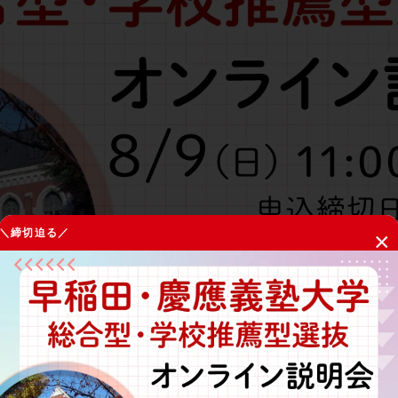
＼締切迫る／
×
合格実績No.1
を誇る
早稲田塾
が、早慶の総合型選抜を徹底解