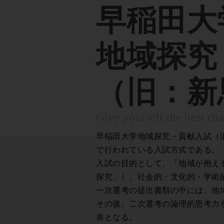
早稲田大
地域探究
（旧：新
Give yourself the best cha
早稲田大学地域探究・貢献入試（
で行われている入試方式である。
入試の目的として、「地域が抱え
探究」）、社会的・文化的・学術
一次選考の提出書類の中には、地
その後、二次選考の論理的思考力
表となる。