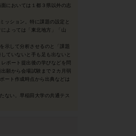
局面においては１都３県以外の志
ミッション。特に課題の設定と
マによっては「東北地方」「山
を示して分析させるのと「課題
練していないと手も足も出ないと
、レポート提出後の学びなどを問
類出願から会場試験まで２カ月弱
ポート作成時点から出典などは
たない。早稲田大学の共通テス