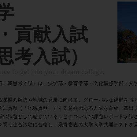
学
・貢献入試
思考入試）
nce to get into your dream college.
旧：新思考入試）は、法学部・教育学部・文化構想学部・文
る課題の解決や地域の発展に向けて、グローバルな視野を持
的に貢献（「地域貢献」）する意欲のある人材を育成・輩出
域の課題として感じていることについての課題レポートが課
を問う総合試験に合格し、最終審査の大学入学共通テストを