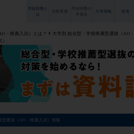
早稲田塾と
早稲田塾の
合格実績
大学情報
校舎
は
卒業生
AO・推薦入試）とは？
大学別 総合型・学校推薦型選抜（AO
試）
薦型選抜（AO・推薦入試）情報