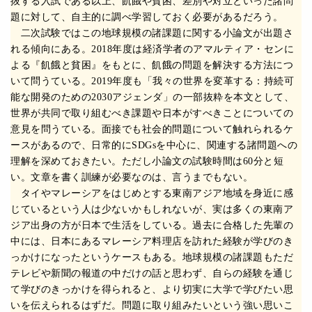
抜する入試である以上、飢餓や貧困、差別や対立といった諸問
題に対して、自主的に調べ学習しておく必要があるだろう。
二次試験ではこの地球規模の諸課題に関する小論文が出題さ
れる傾向にある。2018年度は経済学者のアマルティア・センに
よる『飢餓と貧困』をもとに、飢餓の問題を解決する方法につ
いて問うている。2019年度も「我々の世界を変革する：持続可
能な開発のための2030アジェンダ」の一部抜粋を本文として、
世界が共同で取り組むべき課題や日本がすべきことについての
意見を問うている。面接でも社会的問題について触れられるケ
ースがあるので、日常的にSDGsを中心に、関連する諸問題への
理解を深めておきたい。ただし小論文の試験時間は60分と短
い。文章を書く訓練が必要なのは、言うまでもない。
タイやマレーシアをはじめとする東南アジア地域を身近に感
じているという人は少ないかもしれないが、実は多くの東南ア
ジア出身の方が日本で生活をしている。過去に合格した先輩の
中には、日本にあるマレーシア料理店を訪れた経験が学びのき
っかけになったというケースもある。地球規模の諸課題もただ
テレビや新聞の報道の中だけの話と思わず、自らの経験を通じ
て学びのきっかけを得られると、より切実に大学で学びたい思
いを伝えられるはずだ。問題に取り組みたいという強い思いこ