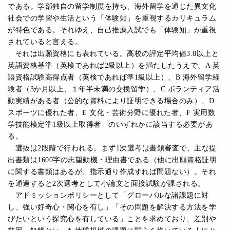
である。学部独自の留学制度を持ち、海外留学を通じた異文化
社会での学習や生活という「体験知」を重視するカリキュラム
が特色である。それゆえ、自己推薦入試でも「体験知」が重視
されていると言える。
それは出願資格にも表れている。高校の評定平均値3.8以上と
英語資格基準（英検であれば2級以上）を満たしたうえで、A 英
語資格試験高得点者（英検であれば準1級以上）、B 海外留学経
験者（3か月以上、１年半未満の交換留学）、C ボランティア活
動実績がある者（公的な資料により証明できる場合のみ）、D
スポーツに優れた者、E 文化・芸術分野に優れた者、F 実用数
学技能検定準1級以上取得者 のいずれかに該当する必要があ
る。
選抜は2段階で行われる。まず1次選考は書類審査で、主な提
出書類は1600字の志望動機・理由書である（他に出願資格証明
に関する書類はあるが、指示通り作成すれば問題ない）。それ
を通過すると2次選考として小論文と面接試験が課される。
アドミッションポリシーとして「グローバルな諸課題に対
し、強い好奇心・関心を有し」「その問題を解決する方法を学
びたいという探究心を有している」ことを求めており、差別や