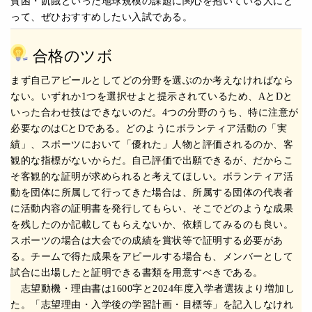
貧困・飢餓といった地球規模の課題に関心を抱いている人にと
って、ぜひおすすめしたい入試である。
合格のツボ
まず自己アピールとしてどの分野を選ぶのか考えなければなら
ない。いずれか1つを選択せよと提示されているため、AとDと
いった合わせ技はできないのだ。4つの分野のうち、特に注意が
必要なのはCとDである。どのようにボランティア活動の「実
績」、スポーツにおいて「優れた」人物と評価されるのか、客
観的な指標がないからだ。自己評価で出願できるが、だからこ
そ客観的な証明が求められると考えてほしい。ボランティア活
動を団体に所属して行ってきた場合は、所属する団体の代表者
に活動内容の証明書を発行してもらい、そこでどのような成果
を残したのか記載してもらえないか、依頼してみるのも良い。
スポーツの場合は大会での成績を賞状等で証明する必要があ
る。チームで得た成果をアピールする場合も、メンバーとして
試合に出場したと証明できる書類を用意すべきである。
志望動機・理由書は1600字と2024年度入学者選抜より増加し
た。「志望理由・入学後の学習計画・目標等」を記入しなけれ