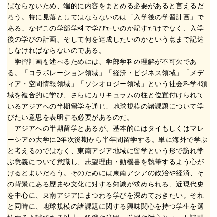
ばならないため、端的に内容をまとめる必要があると言えるだ
ろう。特に見落としてはならないのは「入学後の学習計画」で
ある。なぜこの学部学科で学びたいのか記すだけでなく、入学
後の学びの計画、そして何を達成したいのかという点まで記述
しなければならないのである。
学習計画を述べるためには、学部学科の理解が不可欠であ
る。「コラボレーション領域」「経済・ビジネス領域」「メデ
ィア・空間情報領域」「ソシオロジー領域」という社会科学4領
域を複合的に学び、さらにカリキュラムの柱と位置付けられて
いるアジアへの半期留学を通じ、地球規模の諸課題について学
びたい意思を表明する必要があるのだ。
アジアへの半期留学とあるが、基本的にはタイもしくはマレ
ーシアの大学に2年次後期から半年間留学する。単に海外で学ぶ
と考えるのではなく、東南アジア地域に留学という形で訪れ学
ぶ意義について意識し、志望理由・動機書を執筆するよう心が
けるとよいだろう。そのためには東南アジアの政治や経済、そ
の背景にある歴史や文化に対する知識が求められる。近現代史
を中心に、東南アジアにまつわる学びを深めておきたい。それ
と同時に、地球規模の諸課題に関する興味関心を持つ学生を選