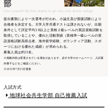
部
Give yourself the best chance to get into your dream college.
提出書類により一次選考が行われ、小論文及び面接試験により
合格者を決定する。大学入学共通テストは課されないが、出願
条件として評定平均3.8以上と英検２級レベルの英語資格試験を
取得していることや、優れた活動実績（英検準一級レベルの英
語資格試験高得点者、海外留学経験、ボランティア活動、スポ
ーツにおける優れた成績）が求められる。
募集人員は約31名。
※掲載内容は変更されている場合があります。必ず大学のホームページ、入試案
内冊子などをご確認ください。
※2025年7月25日更新
入試方式
地球社会共生学部 自己推薦入試