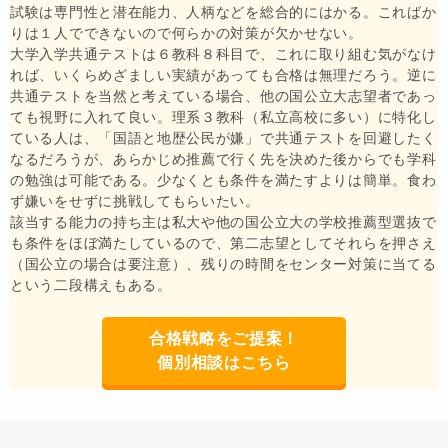
試験は専門性と潜在能力、人柄などを総合的にはかる。こればか
りは１人でできないので何らかの対策が欠かせない。
大学入学共通テストは６教科８科目で、これに取り組む気がなけ
れば、いくらめざましい実績があっても合格は無理だろう。逆に
共通テストを当然と考えている場合、他の国公立大志望者であっ
ても視野に入れて良い。理系３教科（私立高校に多い）に特化し
ている人は、「国語と地歴公民が嫌」で共通テストを回避したく
なるだろうが、あらかじめ推薦で行く先を決めた後からでも学科
の勉強は可能である。少なくとも条件を満たすよりは簡単。食わ
ず嫌いをせずに挑戦してもらいたい。
該当する能力の持ち主は私大や他の国公立大の学校推薦型選抜で
も条件をほぼ満たしているので、第二志望としてそれらを押さえ
（国公立の場合は要注意）、残りの時間をセンター対策に当てる
という二段構えもある。
合格戦略をご提案！
個別相談はこちら