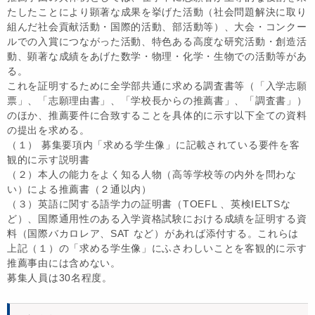
たしたことにより顕著な成果を挙げた活動（社会問題解決に取り
組んだ社会貢献活動・国際的活動、部活動等）、大会・コンクー
ルでの入賞につながった活動、特色ある高度な研究活動・創造活
動、顕著な成績をあげた数学・物理・化学・生物での活動等があ
る。
これを証明するために全学部共通に求める調査書等（「入学志願
票」、「志願理由書」、「学校長からの推薦書」、「調査書」）
のほか、推薦要件に合致することを具体的に示す以下全ての資料
の提出を求める。
（１） 募集要項内「求める学生像」に記載されている要件を客
観的に示す説明書
（２）本人の能力をよく知る人物（高等学校等の内外を問わな
い）による推薦書（２通以内）
（３）英語に関する語学力の証明書（TOEFL 、英検IELTSな
ど）、国際通用性のある入学資格試験における成績を証明する資
料（国際バカロレア、SAT など）があれば添付する。これらは
上記（１）の「求める学生像」にふさわしいことを客観的に示す
推薦事由には含めない。
募集人員は30名程度。