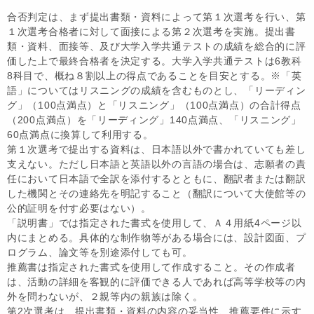
合否判定は、まず提出書類・資料によって第１次選考を行い、第
１次選考合格者に対して面接による第２次選考を実施。提出書
類・資料、面接等、及び大学入学共通テストの成績を総合的に評
価した上で最終合格者を決定する。大学入学共通テストは6教科
8科目で、概ね８割以上の得点であることを目安とする。※「英
語」についてはリスニングの成績を含むものとし、「リーディン
グ」（100点満点）と「リスニング」（100点満点）の合計得点
（200点満点）を「リーディング」140点満点、「リスニング」
60点満点に換算して利用する。
第１次選考で提出する資料は、日本語以外で書かれていても差し
支えない。ただし日本語と英語以外の言語の場合は、志願者の責
任において日本語で全訳を添付するとともに、翻訳者または翻訳
した機関とその連絡先を明記すること（翻訳について大使館等の
公的証明を付す必要はない）。
「説明書」では指定された書式を使用して、Ａ４用紙4ページ以
内にまとめる。具体的な制作物等がある場合には、設計図面、プ
ログラム、論文等を別途添付しても可。
推薦書は指定された書式を使用して作成すること。その作成者
は、活動の詳細を客観的に評価できる人であれば高等学校等の内
外を問わないが、２親等内の親族は除く。
第2次選考は、提出書類・資料の内容の妥当性、推薦要件に示す