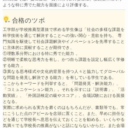
ような特に秀でた能力を面接により評価する。
合格のツボ
工学部が学校推薦型選抜で求める学生像は「社会の多様な課題を
科学技術を通じて解決することへの強い関心・意欲を持ち、
専
門知識を駆使して社会課題解決やイノベーションを先導すること
に主体的に貢献することが期待でき、
①理数系分野における特に秀でた能力 。
②
明晰で柔軟な思考力を有し、かつ自ら課題を設定し幅
広く学修
する能力 。
③
異なる思考様式や文化的背景を持つ人々と協力して
グローバル
な問題を発見し解決できる能力」を有している学生である。
ここからキーワードを列挙すると、「問題発見・解決能力」、
「コミュニケーション能力」。それを示すには「説明書」、「活
動実績」、「外国語検定の級やスコア」、会場試験における面接
となる。
実際に求められる実力を磨くのはもちろんだが、書類等でも、常
にこうした点のアピールを念頭に置くこと。また、早めに担任な
どを通じて学校長へ意思を伝えておくことを勧める。いくらやる
気満々でも学校長の推薦がないと話にならないからだ。また会場