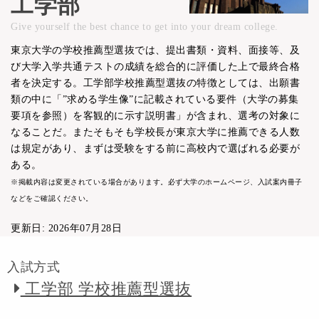
工学部
Give yourself the best chance to get into your dream college.
東京大学の学校推薦型選抜では、提出書類・資料、面接等、及
び大学入学共通テストの成績を総合的に評価した上で最終合格
者を決定する。工学部学校推薦型選抜の特徴としては、出願書
類の中に「”求める学生像”に記載されている要件（大学の募集
要項を参照）を客観的に示す説明書」が含まれ、選考の対象に
なることだ。またそもそも学校長が東京大学に推薦できる人数
は規定があり、まずは受験をする前に高校内で選ばれる必要が
ある。
※掲載内容は変更されている場合があります。必ず大学のホームページ、入試案内冊子
などをご確認ください。
更新日: 2026年07月28日
入試方式
工学部 学校推薦型選抜