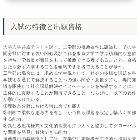
入試の特徴と出願資格
大学入学共通テストを課す。工学部の推薦要件に該当し、その学
問分野に対する強い関心及びこれを東京大学で学ぶ積極的な意欲
を持ち、学校長が責任をもって推薦できる者であることと、合格
したら必ず入学することを確約できる者であることが条件。
工学部の場合には、求める学生像として、社会の多様な課題を科
学技術を通じて解決することへの強い関心・意欲を持ち、専門知
識を駆使して社会課題解決やイノベーションを先導することに、
主体的に貢献することが期待できること、ならびに、以下の要件
が挙げられている。
①理数系分野における特に秀でた能力 。
②明晰で柔軟な思考力を有し、かつ自ら課題を設定し幅広く学修
する能力。
③異なる思考様式や文化的背景を持つ人々と協力してグローバル
な問題を発見し解決できる能力 。
推薦事由の具体例としては、在学中に志願者が主導的な役割を果