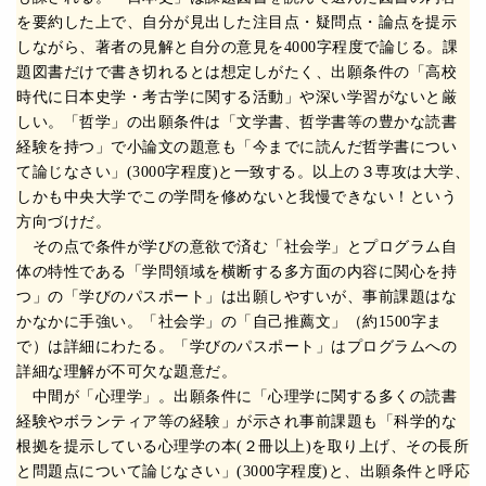
を要約した上で、自分が見出した注目点・疑問点・論点を提示
しながら、著者の見解と自分の意見を4000字程度で論じる。課
題図書だけで書き切れるとは想定しがたく、出願条件の「高校
時代に日本史学・考古学に関する活動」や深い学習がないと厳
しい。「哲学」の出願条件は「文学書、哲学書等の豊かな読書
経験を持つ」で小論文の題意も「今までに読んだ哲学書につい
て論じなさい」(3000字程度)と一致する。以上の３専攻は大学、
しかも中央大学でこの学問を修めないと我慢できない！という
方向づけだ。
その点で条件が学びの意欲で済む「社会学」とプログラム自
体の特性である「学問領域を横断する多方面の内容に関心を持
つ」の「学びのパスポート」は出願しやすいが、事前課題はな
かなかに手強い。「社会学」の「自己推薦文」（約1500字ま
で）は詳細にわたる。「学びのパスポート」はプログラムへの
詳細な理解が不可欠な題意だ。
中間が「心理学」。出願条件に「心理学に関する多くの読書
経験やボランティア等の経験」が示され事前課題も「科学的な
根拠を提示している心理学の本(２冊以上)を取り上げ、その長所
と問題点について論じなさい」(3000字程度)と、出願条件と呼応