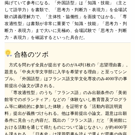
掲げていて参考になる。「外国語型」は「知識・技能」（主と
して語学力）を書類で、「思考力・判断力・表現力」を会場試
験の講義理解力で、「主体性・協働性」を面接ではかる。「専
攻適性型」は書類が非常に重要で「知識・技能」「思考力・判
断力・表現力」まで大いに見極め、会場試験で「思考力・判断
力・表現力」を確認するといった具合だ。
合格のツボ
方式を問わず全員が提出するのがA4判1枚の「志望理由書」。
題意も「中央大学文学部に入学を希望する理由」と至ってシン
プル。「外国語型」はフランス語文学文化専攻のみ4000字の事
前提出小論文が課される。
「専攻適性型」のうち「フランス語」のみ出願条件の「美術
館等でのボランティア」などの「体験ないし教育普及プログラ
ム等に継続的に参加した体験」を証明する「活動内容説明資
料」提出が義務づけられる。他は事前提出小論文。題意は出願
条件に見合った内容だ。既出の「フランス語」だと「美術館に
おける活動を通じて得たものについて論じなさい」が約4000字
も課される。「日本史」は課題図書を読んで選んだ図書の内容