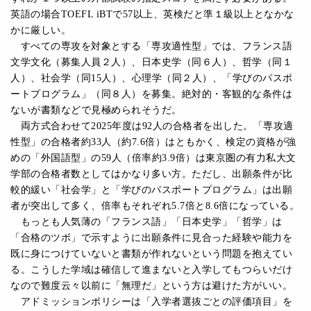
英語の場合TOEFL iBTで57以上、英検だと準１級以上となかな
かに厳しい。
すべての専攻を対象とする「専攻適性型」では、フランス語
文学文化（募集人員２人）、日本史学（同６人）、哲学（同１
人）、社会学（同15人）、心理学（同２人）、「学びのパスポ
ートプログラム」（同８人）を募集。絶対的・客観的な条件は
ないが書類などで見極められそうだ。
両方式合わせて2025年度は92人の合格者を出した。「専攻適
性型」の合格者約33人（約7.6倍）はともかく、検定の資格が強
めの「外国語型」の59人（倍率約3.9倍）は東京圏の有力私大文
学部の合格者数としてはかなり多い方。ただし、出願条件が比
較的緩い「社会学」と「学びのパスポートプログラム」は出願
者が突出して多く、倍率もそれぞれ5.7倍と8.6倍になっている。
もっとも人気薄の「フランス語」「日本史学」「哲学」は
「合格のツボ」で示すように出願条件に見合った経験や能力を
既に身につけていないと書類が作れないという問題を抱えてい
る。こうした学域は確信して進まないと入学してもつらいだけ
なので難度云々以前に「無理だ」という方は避けた方がいい。
アドミッションポリシーは「入学者選抜ごとの評価項目」を