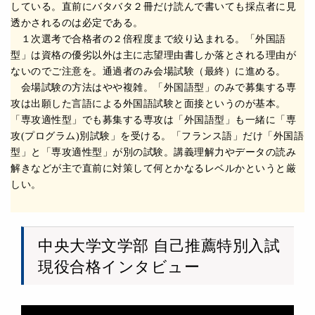
している。直前にバタバタ２冊だけ読んで書いても採点者に見
透かされるのは必定である。
１次選考で合格者の２倍程度まで絞り込まれる。「外国語
型」は資格の優劣以外は主に志望理由書しか落とされる理由が
ないのでご注意を。通過者のみ会場試験（最終）に進める。
会場試験の方法はやや複雑。「外国語型」のみで募集する専
攻は出願した言語による外国語試験と面接というのが基本。
「専攻適性型」でも募集する専攻は「外国語型」も一緒に「専
攻(プログラム)別試験」を受ける。「フランス語」だけ「外国語
型」と「専攻適性型」が別の試験。講義理解力やデータの読み
解きなどが主で直前に対策して何とかなるレベルかというと厳
しい。
中央大学文学部 自己推薦特別入試
現役合格インタビュー