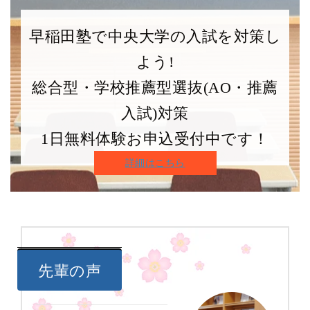
高大接続入学試験
9月中旬
指定なし
指定なし
【資格・実績評価型】
活動
早稲田塾で中央大学の入試を対策し
よう!
学部
成績
出願時期
英語資格
主
入試方式
(評定平均)
総合型・学校推薦型選抜(AO・推薦
基幹理工学部 数学科
数学が
入試)対策
高大接続型
9月中旬
指定なし
活動
4.0以上
自己推薦入学試験
1日無料体験お申込受付中です！
※学科によって出願要件や選考内容が大きく異なります。
詳細はこちら
詳細は大学ホームページから要項をご確認ください。
学部
成績
出願時期
英語資格
入試方式
(評定平均)
社会理工学部 都市環境学科
先輩の声
高大接続型
9月中旬
3.8以上
指定なし
自己推薦入学試験