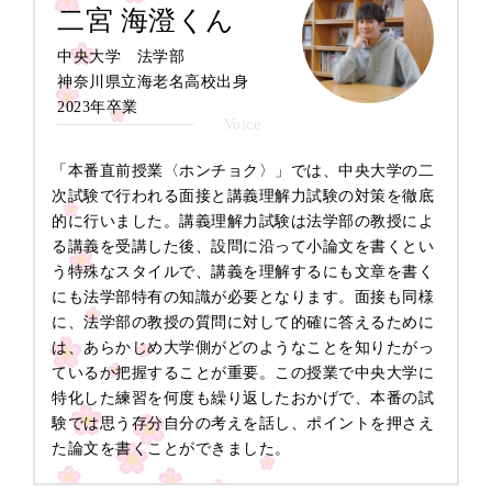
二宮 海澄くん
※学科によって出願要件や選考内容は大きく異なります。
詳細は大学ホームページから要項をご確認ください。
中央大学 法学部
神奈川県立海老名高校出身
学部
成績
2023年卒業
出願時期
入試方式
(評定平均)
「本番直前授業〈ホンチョク〉」では、中央大学の二
先進理工学部 精密機械工学科
次試験で行われる面接と講義理解力試験の対策を徹底
全体3.8以上
高大接続型
9月中旬
的に行いました。講義理解力試験は法学部の教授によ
数学と物理4.0以上
自己推薦入学試験
る講義を受講した後、設問に沿って小論文を書くとい
う特殊なスタイルで、講義を理解するにも文章を書く
※学科によって出願要件や選考内容は大きく異なります。
にも法学部特有の知識が必要となります。面接も同様
詳細は大学ホームページから要項をご確認ください。
に、法学部の教授の質問に対して的確に答えるために
は、あらかじめ大学側がどのようなことを知りたがっ
学部
成績
ているか把握することが重要。この授業で中央大学に
出願時期
英語資格
入試方式
(評定平均)
特化した練習を何度も繰り返したおかげで、本番の試
験では思う存分自分の考えを話し、ポイントを押さえ
た論文を書くことができました。