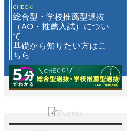
CHECK!
学部
成績
出願時期
英語資格
総合型・学校推薦型選抜
入試方式
(評定平均)
（AO・推薦入試）につい
て
商学部
基礎から知りたい方はこ
英語運用能力
9月中旬～下旬
指定なし
指定あり※
外国語
特別入学試験
ちら
学部
成績
出願時期
英語資格
入試方式
(評定平均)
Events
文学部
志
自己推薦特別入学試験
9月上旬
指定なし
指定あり※
外
【外国語型】