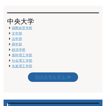
法学部
英語運用能力
9月中旬～下旬
指定なし
指定あり※
英語運
特別入学試験
中央大学
国際経営学部
文学部
学部
成績
法学部
出願時期
英語資格
主
入試方式
(評定平均)
商学部
経済学部
基幹理工学部
社会理工学部
自
先進理工学部
志願
経済学部
活動
英語運用能力
9月中旬
指定なし
指定あり※
別の大学を見る
志
特別入学試験
外国語運用