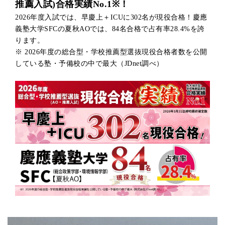
推薦入試)合格実績No.1※！
2026年度入試では、早慶上＋ICUに302名が現役合格！慶應
調査
国際経営学部
義塾大学SFCの夏秋AOでは、84名合格で占有率28.4%を誇
志願理
自己推薦
9月上旬
3.8以上
指定あり※
ります。
志願者
入学試験
※ 2026年度の総合型・学校推薦型選抜現役合格者数を公開
英語検定試
している塾・予備校の中で最大（JDnet調べ）
学部
成績
出願時期
英語資格
入試方式
(評定平均)
経済学部
志願者経
高大接続入学試験
9月上旬
指定なし
指定なし
【自己推薦型】
自己
学部
成績
出願時期
英語資格
入試方式
(評定平均)
経済学部