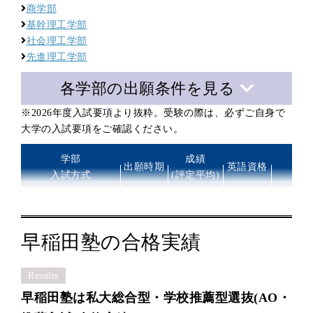
商学部
基幹理工学部
社会理工学部
先進理工学部
各学部の出願条件を見る
※2026年度入試要項より抜粋。受験の際は、必ずご自身で
大学の入試要項をご確認ください。
学部
成績
出願時期
英語資格
主
入試方式
(評定平均)
志
法学部
志望理
9月上旬
指定なし
指定なし
チャレンジ入学試験
志
早稲田塾の合格実績
Results
学部
成績
出願時期
英語資格
主な出
早稲田塾は私大総合型・学校推薦型選抜(AO・
入試方式
(評定平均)