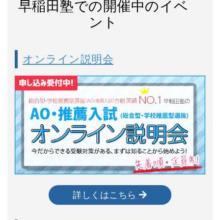
早稲田塾での開催中のイベ
ント
オンライン説明会
学部
成績
出願時期
英語資格
主な
入試方式
(評定平均)
文学部
自己推薦特別入学試験
9月上旬
指定なし
指定なし
志望
【専攻適性型】
詳しくはこちら