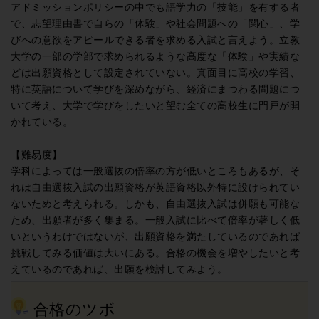
アドミッションポリシーの中でも語学力の「技能」を有する者
で、志望理由書で自らの「体験」や社会問題への「関心」、学
びへの意欲をアピールできる者を求める入試と言えよう。立教
大学の一部の学部で求められるような高度な「体験」や実績な
どは出願資格として設定されていない。真面目に高校の学習、
特に英語について学びを深めながら、経済にまつわる問題につ
いて考え、大学で学びをしたいと望む全ての高校生に門戸が開
かれている。
【難易度】
学科によっては一般選抜の倍率の方が低いところもあるが、そ
れは自由選抜入試の出願資格が英語資格以外特に設けられてい
ないためと考えられる。しかも、自由選抜入試は併願も可能な
ため、出願者が多く集まる。一般入試に比べて倍率が著しく低
いというわけではないが、出願資格を満たしているのであれば
挑戦してみる価値は大いにある。合格の機会を増やしたいと考
えているのであれば、出願を検討してみよう。
合格のツボ