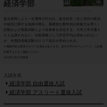
経済学部
Give yourself the best chance to get into your dream college.
提出資料により一次選考が行われ、総合科目（主に現代の政治
や経済に関する知識や関心、基礎的な数学的分析能力を問う）
試験および面接試験により合格者を決定する。大学入学共通テ
ストは課されない。出願資格として評定平均は求められない
が、外国語資格試験のスコア提出が求められる。
※掲載内容は変更されている場合があります。必ず大学のホームページ、入試案
内冊子などをご確認ください。
2026年2月25日更新
入試方式
経済学部 自由選抜入試
経済学部 アスリート選抜入試