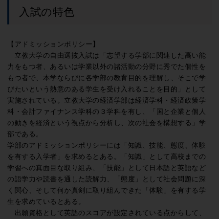
入試の特色
【アドミッションポリシー】
立教大学の自由選抜入試は「志望する学部に関連した高い能
力をもつ者、あるいは学業以外の諸活動の分野に秀でた個性を
もつ者で、本学ならびに各学部の教育目的を理解し、そこで学
びたいという熱意のある学生を受け入れることを目的」として
実施されている。立教大学の経済学部は経済学科・経済政策学
科・会計ファイナンス学科の３学科を有し、「国と企業と個人
の動きを経済という視点から分析し、次の社会を構想する」学
部である。
学部のアドミッションポリシーには「知識、技能、態度、体験
を有する入学者」を求めるとある。「知識」として高校までの
学習への真面目な取り組み、「技能」として日本語と英語など
の語学力や読書を通した読解力、「態度」として社会問題に深
く関心、そして何か真剣に取り組んできた「体験」を有する学
生を求めているとある。
出願資格として英語のスコアが設定されている点からして、