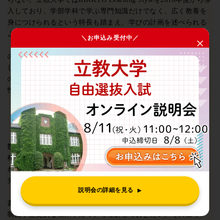
入しており、学部学科で学ぶ専門知識だけでなく、広く教養を
身につけられるという特長も踏まえ、学びの計画を述べられる
よう、理解を深めたい。
＼お申込み受付中／
×
最後に、注意したいのが「ながら」という指示である。自ら
の実績紹介をもとに高い能力や秀でた個性を有していると証明
し、さらにそれを立教大学でどのように伸ばし、開花させたい
のか、説明する必要がある。過去の活動歴と大学の学びに関係
性があるように記述するのがポイントであろう。
【第2次選考について】
第2次選考は現代の政治や経済に関する知識や関心、基礎的な
数学的分析能力を問う「総合科目」と面接である。この「総合
科目」は日本語による説明能力だけでなく、数学的思考力も問
われる試験内容となっており、対策しているかどうかで合否を
分ける可能性がある。
説明会の詳細を見る
▶
まずは経済学の基礎を理解しておくと良い。政治経済の教科
書や資料集を使い、用語や指標の意味、代表的な経済に関する
制度や歴史的な出来事について理解しておきたい。その上で、