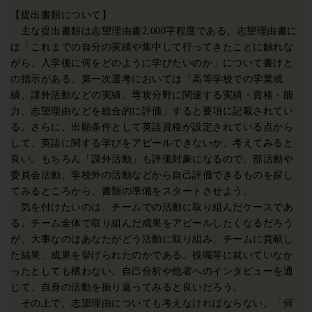
【提出書類について】
主な提出書類は志望理由書2,000字程度である。志望理由書に
は「これまでの自分の実績や集中して行ってきたことに触れな
がら、入学後に何をどのように学びたいのか」について書けと
の指示がある。第一次選考においては「高等学校での学業成
績、課外活動などの実績、専攻分野に関連する実績・資格・能
力、志望理由などを総合的に評価」すると要項に記載されてい
る。さらに、出願条件として英語資格が設定されている点から
して、英語に関する学びをアピールできないか、考えてみると
良い。もちろん「課外活動」も評価対象になるので、部活動や
委員会活動、学校外の活動などから自己評価できるものを探し
てみるところから、書類の準備をスタートさせよう。
気を付けたいのは、チームでの活動に取り組んだケースであ
る。チーム全体で取り組んだ成果をアピールしたくなるだろう
が、大事なのはあなたがどう活動に取り組み、チームに貢献し
た結果、成果を挙げられたのかである。役職等に就いていなか
ったとしても構わない。自己分析や他者へのインタビューを通
じて、自身の活動を振り返ってみると良いだろう。
その上で、志望理由についても考えなければならない。「何