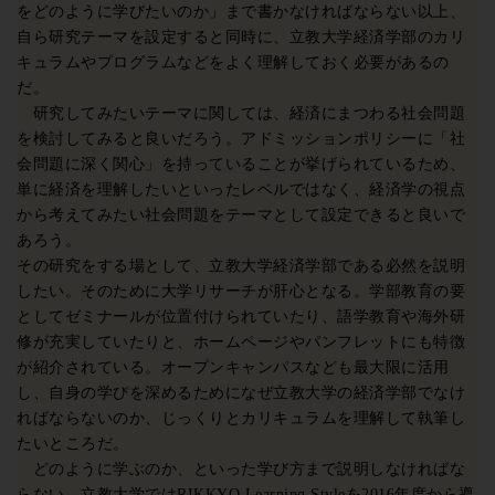
をどのように学びたいのか」まで書かなければならない以上、
自ら研究テーマを設定すると同時に、立教大学経済学部のカリ
キュラムやプログラムなどをよく理解しておく必要があるの
だ。
研究してみたいテーマに関しては、経済にまつわる社会問題
を検討してみると良いだろう。アドミッションポリシーに「社
会問題に深く関心」を持っていることが挙げられているため、
単に経済を理解したいといったレベルではなく、経済学の視点
から考えてみたい社会問題をテーマとして設定できると良いで
あろう。
その研究をする場として、立教大学経済学部である必然を説明
したい。そのために大学リサーチが肝心となる。学部教育の要
としてゼミナールが位置付けられていたり、語学教育や海外研
修が充実していたりと、ホームページやパンフレットにも特徴
が紹介されている。オープンキャンパスなども最大限に活用
し、自身の学びを深めるためになぜ立教大学の経済学部でなけ
ればならないのか、じっくりとカリキュラムを理解して執筆し
たいところだ。
どのように学ぶのか、といった学び方まで説明しなければな
らない。立教大学ではRIKKYO Learning Styleを2016年度から導