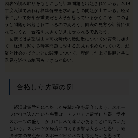
図表の読み取りをもとにした計算問題も出題されている。2019
年度入試であれば標準偏差を求めよとの問題が出ている。経済
学において数学が重要だと大学が思っているからこそ、このよ
うな問題が出題されているのであろう。図表の見方や計算に慣
れておくと、合格を大きくひきよせられるであろう。
面接では志望理由や高校時代の活動歴についての質問に加え
て、経済に関する時事問題に対する意見も求められている。経
済と社会のできごとの関連について、理解した上で根拠と共に
意見を述べる練習もできると良い。
合格した先輩の例
経済政策学科に合格した先輩の例を紹介しよう。スポー
ツに打ち込んでいた先輩は、アメリカに留学した際、学生
スポーツの盛り上がりに日米で違いがあることに気づいた
という。スポーツが経済に与える影響は大きいと思い、経
済政策の視点からスポーツビジネスを考えたいと思って、