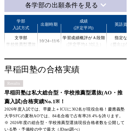
各学部の出願条件を見る
学部
成績
出願時期
英語資
入試方式
(評定平均)
文学部
学習成績概評がＡ段階
指定な
10/24~11/6
学校推薦型選抜
（評定平均4.3以上）
（提出は任
学部
成績
出願時期
英語資格
入試方式
(評定平均)
早稲田塾の合格実績
教育学部
指定なし
1/7~1/22
指定なし
志願理
学校推薦型選抜
（提出は任意）
Results
早稲田塾は私大総合型・学校推薦型選抜(AO・推
学部
成績
薦入試)合格実績No.1※！
出願時期
英語資格
入試方式
(評定平均)
2026年度入試では、早慶上＋ICUに302名が現役合格！慶應義塾
法学部
指定なし
大学SFCの夏秋AOでは、84名合格で占有率28.4%を誇ります。
1/7~1/22
指定なし
志願理
学校推薦型選抜
（提出は任意）
※ 2026年度の総合型・学校推薦型選抜現役合格者数を公開して
いる塾・予備校の中で最大（JDnet調べ）