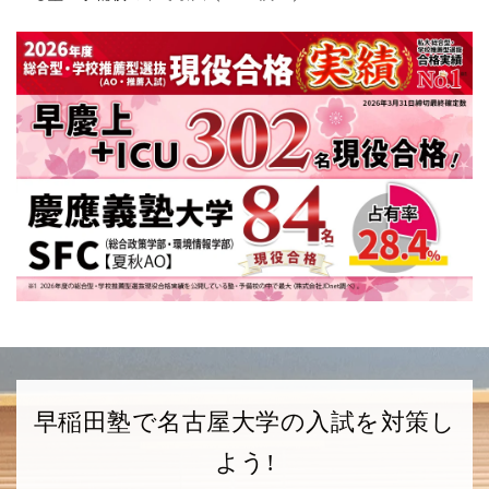
学部
成績
出願時期
英語資格
入試方式
(評定平均)
経済学部
指定なし
1/7~1/22
指定なし
志願理
学校推薦型選抜
（提出は任意）
学部
成績
出願時期
英語資格
入試方式
(評定平均)
情報学部
指定なし
1/7~1/22
指定なし
志願理
学校推薦型選抜
（提出は任意）
学部
成績
出願時期
入試方式
(評定平均
理学部
【共通テストを課さない】10月上旬
一部学科で指
総合型選抜
【共通テストを課す】1月中旬
早稲田塾で名古屋大学の入試を対策し
学部
成績
よう!
出願時期
英語資格
入試方式
(評定平均)