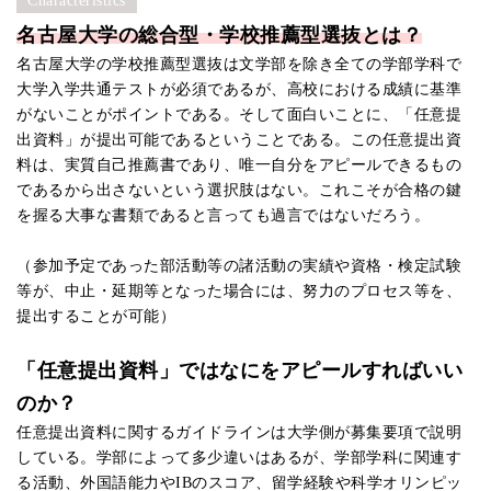
Characteristics
名古屋大学の総合型・学校推薦型選抜とは？
名古屋大学の学校推薦型選抜は文学部を除き全ての学部学科で
大学入学共通テストが必須であるが、高校における成績に基準
がないことがポイントである。そして面白いことに、「任意提
出資料」が提出可能であるということである。この任意提出資
料は、実質自己推薦書であり、唯一自分をアピールできるもの
であるから出さないという選択肢はない。これこそが合格の鍵
を握る大事な書類であると言っても過言ではないだろう。
（参加予定であった部活動等の諸活動の実績や資格・検定試験
等が、中止・延期等となった場合には、努力のプロセス等を、
提出することが可能）
「任意提出資料」ではなにをアピールすればいい
のか？
任意提出資料に関するガイドラインは大学側が募集要項で説明
している。学部によって多少違いはあるが、学部学科に関連す
る活動、外国語能力やIBのスコア、留学経験や科学オリンピッ