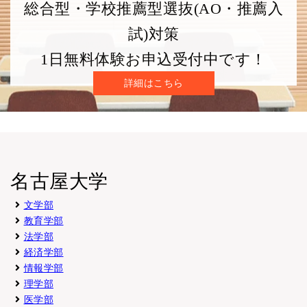
総合型・学校推薦型選抜(AO・推薦入
理学部
指定なし
1/7~1/22
指定なし
志願理
試)対策
学校推薦型選抜
（提出は任意）
1日無料体験お申込受付中です！
学部
成績
出願時期
英語資格
詳細はこちら
入試方式
(評定平均)
医学部
学習成績概評がＡ段階
指定なし
1/7~1/22
学校推薦型選抜
（評定平均4.3以上）
（提出は任意
学部
成績
名古屋大学
出願時期
英語資格
入試方式
(評定平均)
文学部
工学部
指定なし
教育学部
1/7~1/22
指定なし
志願理
学校推薦型選抜
（提出は任意）
法学部
経済学部
学部
成績
情報学部
出願時期
英語資格
入試方式
(評定平均)
理学部
医学部
農学部
指定なし