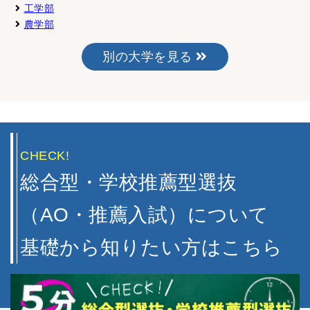
1/7~1/22
指定なし
志願理
工学部
学校推薦型選抜
（提出は任意）
農学部
別の大学を見る
CHECK!
総合型・学校推薦型選抜
（AO・推薦入試）について
基礎から知りたい方はこちら