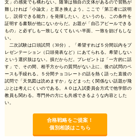
文」の感覚でも構わない。随筆は独自の文体があるので習熟が
難しければ「小論文」と置き換えよう。ここで「第三者に説明
し、説得できる能力」を発揮したい。というのも、この条件を
証明する書類が他にないからだ。お題が「自己アピールできる
もの」と必ずしも一致しなくてもいい半面、一致を妨げもしな
い。
二次試験は口頭試問（30分）。「希望すれば５分間以内をプ
レゼンテーション（口頭発表など）にあてられる。希望しない
という選択肢はない。損だからだ。プレゼントは「一方的に話
す」で、その間、相手方からの質問がない上に、後の試問のペ
ースも手繰れる。５分間チョコレートの話を熱く語った直後の
試問で「天気図は読めますか」などまったく関係ない話題が飛
ぶとは考えにくいのである。ＡＯは入試委員会方式で他学部の
教員も関わる。専門外の方にも共感できるような内容とした
い。
合格戦略をご提案！
個別相談はこちら