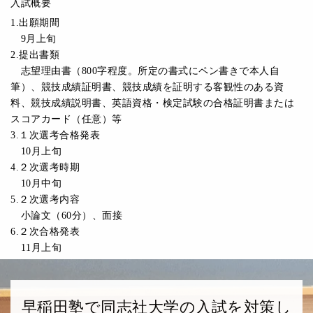
入試概要
1.出願期間
9月上旬
2.提出書類
志望理由書（800字程度。所定の書式にペン書きで本人自
筆）、競技成績証明書、競技成績を証明する客観性のある資
料、競技成績説明書、英語資格・検定試験の合格証明書または
スコアカード（任意）等
3.１次選考合格発表
10月上旬
4.２次選考時期
10月中旬
5.２次選考内容
小論文（60分）、面接
6.２次合格発表
11月上旬
早稲田塾で同志社大学の入試を対策し