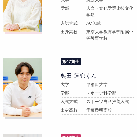
学部
人文・文化学群比較文化
学類
入試方式
AC入試
出身高校
東京大学教育学部附属中
等教育学校
第47期生
奥田 蓮兜くん
大学
早稲田大学
学部
スポーツ科学部
入試方式
スポーツ自己推薦入試
出身高校
千葉黎明高校