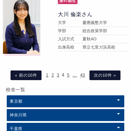
第47期生
大川 倫楽さん
大学
慶應義塾大学
学部
総合政策学部
入試方式
夏秋AO
出身高校
県立七里ガ浜高校
1
2
3
4
5
…
43
« 前の10件
次の10件 »
校舎一覧
東京都
神奈川県
千葉県