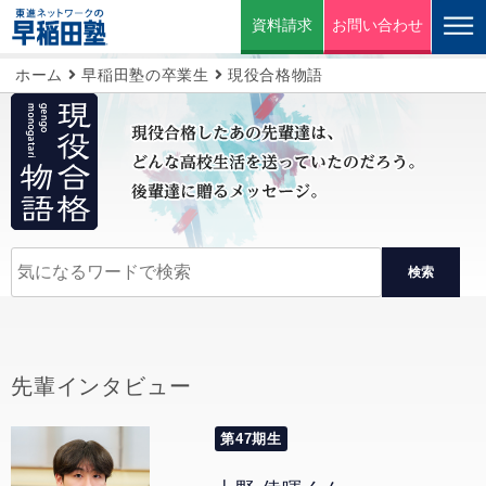
資料請求
お問い合わせ
ホーム
早稲田塾の卒業生
現役合格物語
検索
先輩インタビュー
第47期生