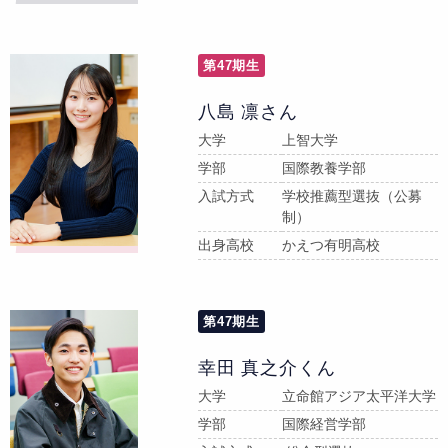
第47期生
八島 凛さん
大学
上智大学
学部
国際教養学部
入試方式
学校推薦型選抜（公募
制）
出身高校
かえつ有明高校
第47期生
幸田 真之介くん
大学
立命館アジア太平洋大学
学部
国際経営学部