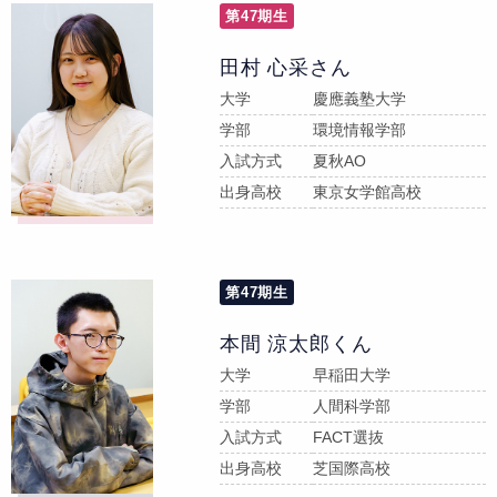
第47期生
田村 心采さん
大学
慶應義塾大学
学部
環境情報学部
入試方式
夏秋AO
出身高校
東京女学館高校
第47期生
本間 涼太郎くん
大学
早稲田大学
学部
人間科学部
入試方式
FACT選抜
出身高校
芝国際高校