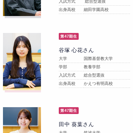
入試方式
総合型選抜
出身高校
細田学園高校
第47期生
谷塚 心花さん
大学
国際基督教大学
学部
教養学部
入試方式
総合型選抜
出身高校
かえつ有明高校
第47期生
田中 葵葉さん
大学
筑波大学