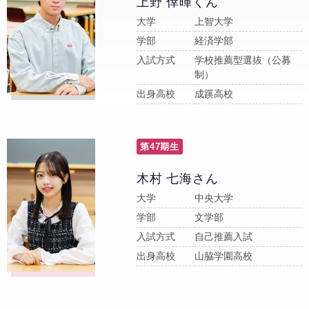
上野 倖暉くん
大学
上智大学
学部
経済学部
入試方式
学校推薦型選抜（公募
制）
出身高校
成蹊高校
第47期生
木村 七海さん
大学
中央大学
学部
文学部
入試方式
自己推薦入試
出身高校
山脇学園高校