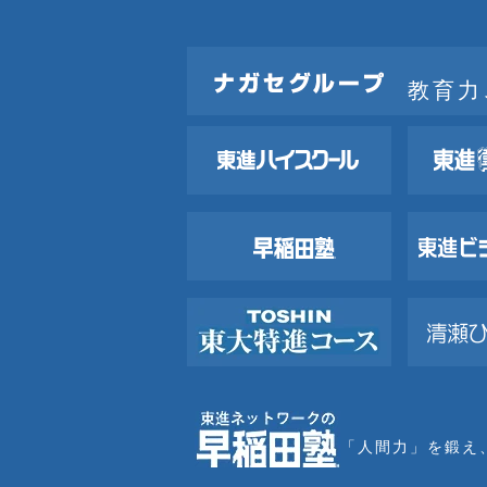
教育力
「人間力」を鍛え