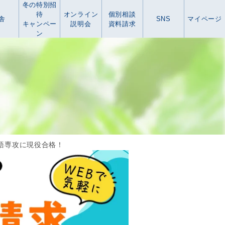
冬の特別招
待
オンライン
個別相談
舎
SNS
マイページ
キャンペー
説明会
資料請求
ン
語専攻に現役合格！