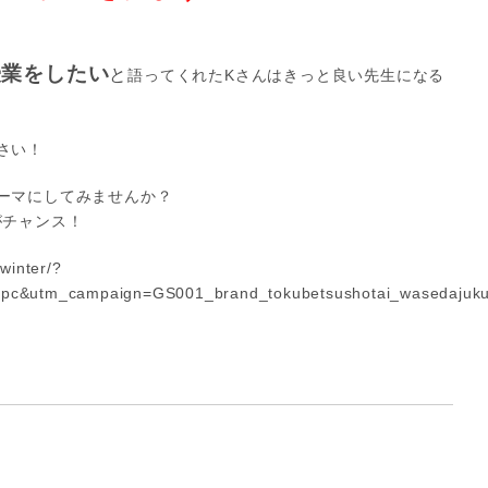
授業をしたい
と
語ってくれたKさんはきっと良い先生になる
さい！
ーマにしてみませんか？
がチャンス！
inter/?
cpc&utm_campaign=GS001_brand_tokubetsushotai_waseda