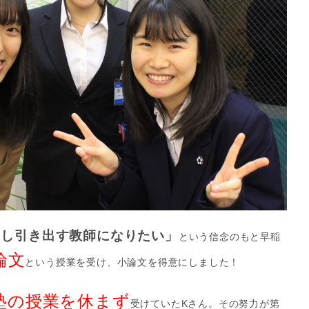
出し引き出す教師になりたい」
という信念のもと早稲
論文
という授業を受け、小論文を得意にしました！
塾の授業を休まず
受けていたKさん。その努力が第