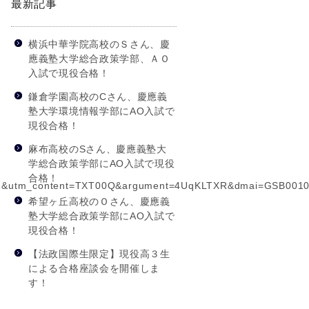
最新記事
横浜中華学院高校のＳさん、慶
應義塾大学総合政策学部、ＡＯ
入試で現役合格！
鎌倉学園高校のCさん、慶應義
塾大学環境情報学部にAO入試で
現役合格！
麻布高校のSさん、慶應義塾大
学総合政策学部にAO入試で現役
合格！
juku&utm_content=TXT00Q&argument=4UqKLTXR&dmai=GSB00
希望ヶ丘高校のＯさん、慶應義
塾大学総合政策学部にAO入試で
現役合格！
【法政国際生限定】現役高３生
による合格座談会を開催しま
す！