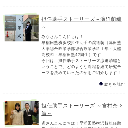
担任助手ストーリーズ～濵迫萌編
～
みなさんこんにちは！
早稲田塾横浜校担任助手の濵迫萌（津田塾
大学総合政策学部総合政策学科１年・大船
高校卒・早稲田塾42期生）です。
今回は、担任助手ストーリーズ濵迫萌編と
いうことで、どのような過程を経て研究テ
ーマを決めていったのかをご紹介します！
続きを読む
担任助手ストーリーズ ～宮村奈々
編～
皆さんこんにちは！早稲田塾横浜校担任助