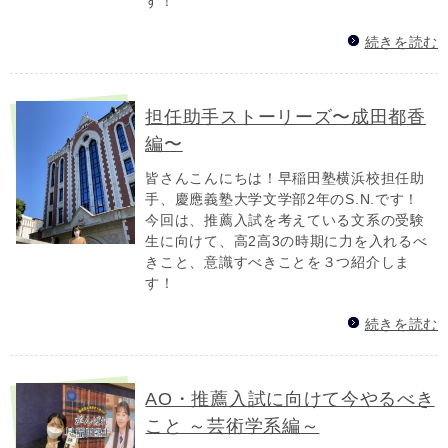
す！
続きを読む
担任助手ストーリーズ〜成田都香
編〜
皆さんこんにちは！早稲田塾横浜校担任助
手、慶應義塾大学文学部2年のS.N.です！
今回は、推薦入試を考えている文系の受験
生に向けて、高2高3の時期に力を入れるべ
きこと、意識すべきことを３つ紹介しま
す！
続きを読む
AO・推薦入試に向けて今やるべき
こと ～芸術学系編～