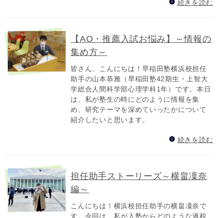
続きを読む
【AO・推薦入試お悩み】～情報の
集め方～
皆さん、こんにちは！早稲田塾横浜校担任
助手の山本恭雅（早稲田塾42期生・上智大
学総合人間科学部心理学科1年）です。本日
は、私が塾生の時にどのように情報を集
め、研究テーマを深めていったかについて
紹介したいと思います。
続きを読む
担任助手ストーリーズ～横畠凜奈
編～
こんにちは！横浜校担任助手の横畠凜奈で
す。今回は、私が入塾からどのような過程