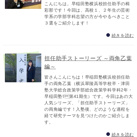
こんにちは。早稲田塾横浜校担任助手の楫
彩那です！今回は、高校１、２年生の芸術
学系の学部学科志望の方が今やるべきこと
３選をご 紹介します！
続きを読む
担任助手ストーリーズ ～両角乙葉
編～
皆さんこんにちは！早稲田塾横浜校担任助
手の両角乙葉（横浜翠陵高等学校卒・津田
塾大学総合政策学部総合政策学科学科2年・
早稲田塾ﾘ 第41期生）です。今回はあの大
人気シリーズ、「担任助手ストーリーズ」
の両角編です！入塾後、どのような過程を
経て研究テーマを見つけたのかご紹介しま
す。
続きを読む