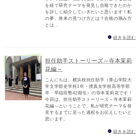
を経て研究テーマを発見し合格できたのか
を詳しく 紹介していきたいと思います！私
の夢、将来の見つけ方とは？合格の掴み方
とは…
続きを読む
担任助手ストーリーズ～寺本茉莉
花編～
こんにちは。横浜校担任助手（青山学院大
学文学部史学科1年・捜真女学校高等学部
卒・早稲田塾42期生）の寺本茉莉花です！
今回は、担任助手ストーリーズ～寺本茉莉
花編～ということで、私が研究テーマを発
見するまでに至った過程をお伝えしたいと
思います。
続きを読む