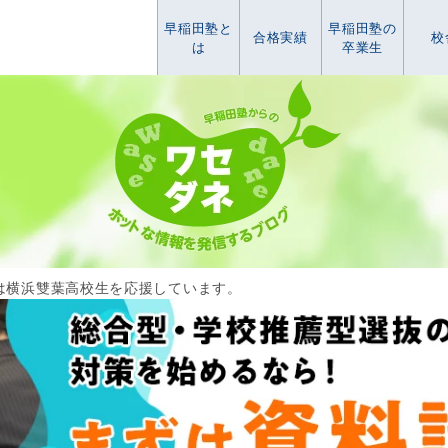
早稲田塾と
早稲田塾の
合格実績
校
は
卒業生
は横浜雙葉高校生を応援しています。