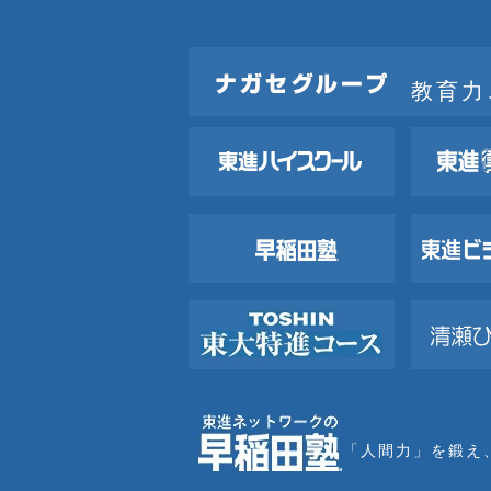
教育力
「人間力」を鍛え