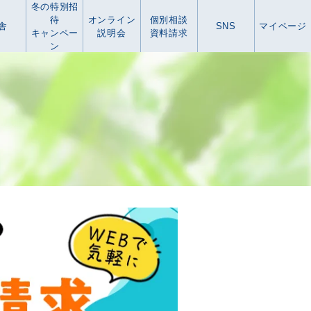
冬の特別招
待
オンライン
個別相談
舎
SNS
マイページ
キャンペー
説明会
資料請求
ン