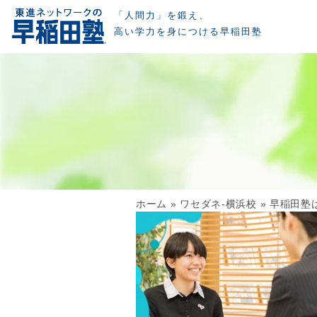
「人間力」を鍛え、
高い学力を身につける早稲田塾
ホーム
»
ワセダネ-横浜校
»
早稲田塾