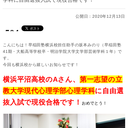
学科に自由選抜入試で現役合格です！
公開日：2020年12月13日
こんにちは！早稲田塾横浜校担任助手の坂本みのり（早稲田塾
41期・大船高等学校卒・明治学院大学文学部芸術学科１年）で
す。
今回も横浜校から嬉しいお知らせです！
横浜平沼高校のAさん、
第一志望の立
教大学現代心理学部心理学科
に自由選
抜入試で現役合格です！
おめでとう！