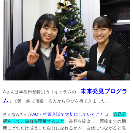
未来発見プログラ
Aさんは早稲田塾特別カリキュラムの「
ム
」で第一線で活躍する方から学びを得てきました。
そんなAさんが
AO・推薦入試で大切にしていたこと
は、
自己分
析をして、自分を理解すること
。書類を提出し、面接までの期
間にどれだけ成長した自分になれるかが、自信につながると教