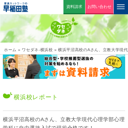
資料請求
お問い合わせ
ホーム
»
ワセダネ-横浜校
»
横浜平沼高校のAさん、立教大学現
横浜校
レポート
横浜平沼高校のAさん、立教大学現代心理学部心理