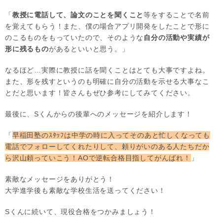
「
教授に電話して、論文のことを聞くこと
等をすることで名前
を覚えてもらう！また、僕の場合アプリ開発をしたことで形に
のこるものをもっていたので、そのような
自分の活動や実績が
形に残るもの
があるといいと思う。」
なるほど…実際に教授に話を聞くことはとても大事ですよね。
また、形を残すというのも明確に自分の活動を示せる大事なこ
とだと思います！皆さんもぜひ参考にしてみてください。
最後に、Sくんからの後輩へのメッセージを紹介します！
「
早稲田塾のｽﾀｯﾌは中学の時に入ってそのあと忙しくなっても
電話でフォローしてくれたりして、頼りがいのある人たちだか
ら沢山頼っていこう！AOで逆転合格目指してがんばれ！
」
素敵なメッセージをありがとう！
大学進学後も素敵な学校生活を送ってください！
Sくんに続いて、現役合格をつかみましょう！