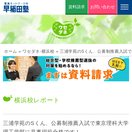
資料請求
お問い合わせ
ホーム
»
ワセダネ-横浜校
»
三浦学苑のSくん、公募制推薦入試
横浜校
レポート
三浦学苑のSくん、公募制推薦入試で東京理科大学