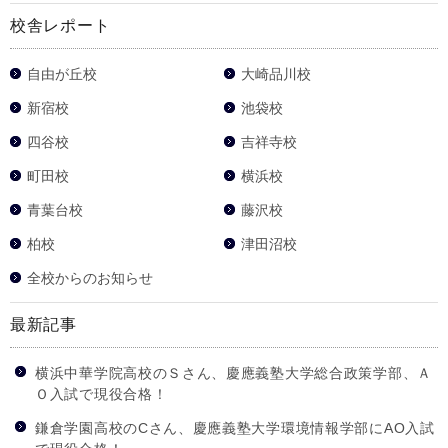
校舎レポート
自由が丘校
大崎品川校
新宿校
池袋校
四谷校
吉祥寺校
町田校
横浜校
青葉台校
藤沢校
柏校
津田沼校
全校からのお知らせ
最新記事
横浜中華学院高校のＳさん、慶應義塾大学総合政策学部、Ａ
Ｏ入試で現役合格！
鎌倉学園高校のCさん、慶應義塾大学環境情報学部にAO入試