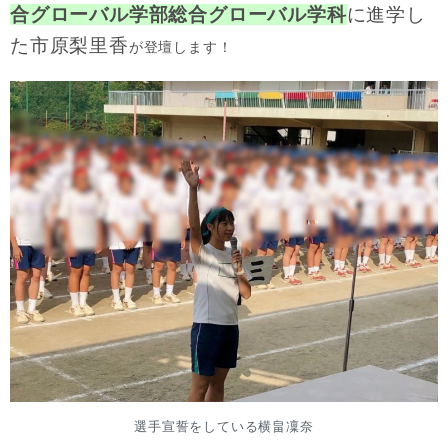
合グローバル学部総合グローバル学科
に進学し
た市原梨里香
が登壇します！
選手宣誓をしている横畠凜奈