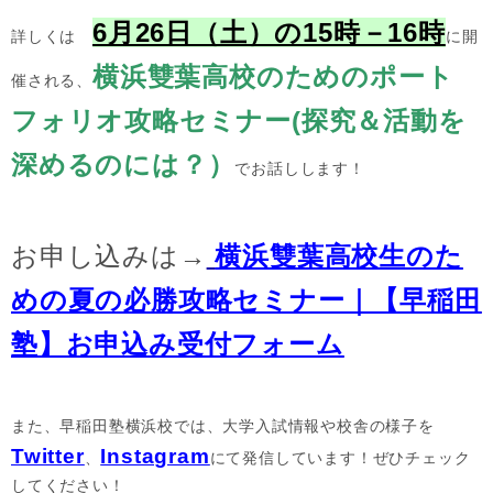
6月26日（土）の15時－16時
詳しくは
に開
横浜雙葉高校のためのポート
催される、
フォリオ攻略セミナー(探究＆活動を
深めるのには？）
でお話しします！
お申し込みは→
横浜雙葉高校生のた
めの夏の必勝攻略セミナー｜【早稲田
塾】お申込み受付フォーム
また、早稲田塾横浜校では、大学入試情報や校舎の様子を
Twitter
Instagram
、
にて発信しています！ぜひチェック
してください！