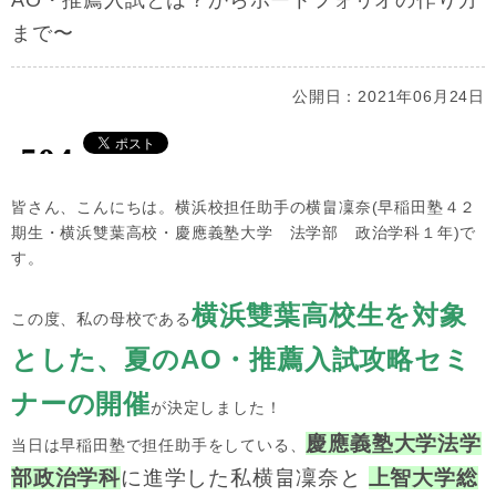
AO・推薦入試とは？からポートフォリオの作り方
まで〜
公開日：2021年06月24日
皆さん、こんにちは。横浜校担任助手の横畠凜奈(早稲田塾４２
期生・横浜雙葉高校・慶應義塾大学 法学部 政治学科１年)で
す。
横浜雙葉高校生を対象
この度、私の母校である
とした、夏のAO・推薦入試攻略セミ
ナーの開催
が決定しました！
慶應義塾大学法学
当日は早稲田塾で担任助手をしている、
部政治学科
に進学した私横畠凜奈と
上智大学総