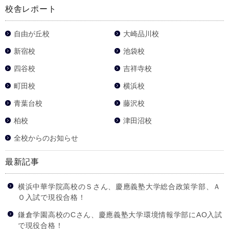
校舎レポート
自由が丘校
大崎品川校
新宿校
池袋校
四谷校
吉祥寺校
町田校
横浜校
青葉台校
藤沢校
柏校
津田沼校
全校からのお知らせ
最新記事
横浜中華学院高校のＳさん、慶應義塾大学総合政策学部、Ａ
Ｏ入試で現役合格！
鎌倉学園高校のCさん、慶應義塾大学環境情報学部にAO入試
で現役合格！