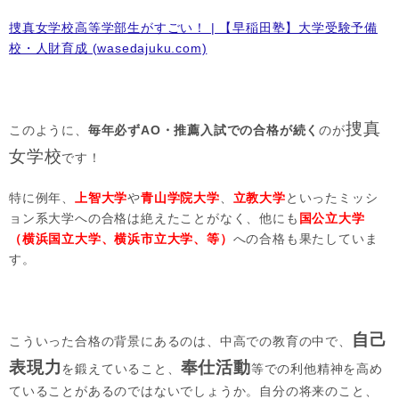
捜真女学校高等学部生がすごい！ | 【早稲田塾】大学受験予備
校・人財育成 (wasedajuku.com)
捜真
このように、
毎年必ずAO・推薦入試での合格が続く
のが
女学校
です！
特に例年、
上智大学
や
青山学院大学
、
立教大学
といったミッシ
ョン系大学への合格は絶えたことがなく、他にも
国公立大学
（横浜国立大学、横浜市立大学、等）
への合格も果たしていま
す。
自己
こういった合格の背景にあるのは、中高での教育の中で、
表現力
奉仕活動
を鍛えていること、
等での利他精神を高め
ていることがあるのではないでしょうか。自分の将来のこと、