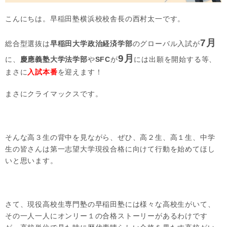
こんにちは。早稲田塾横浜校校舎長の西村太一です。
7月
総合型選抜は
早稲田大学政治経済学部
のグローバル入試が
9月
に、
慶應義塾大学法学部
や
SFC
が
には出願を開始する等、
まさに
入試本番
を迎えます！
まさにクライマックスです。
そんな高３生の背中を見ながら、ぜひ、高２生、高１生、中学
生の皆さんは第一志望大学現役合格に向けて行動を始めてほし
いと思います。
さて、現役高校生専門塾の早稲田塾には様々な高校生がいて、
その一人一人にオンリー１の合格ストーリーがあるわけです