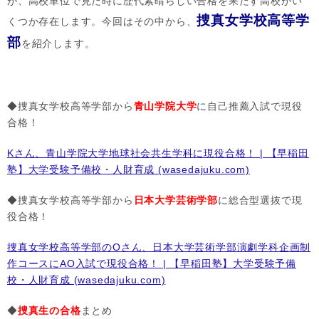
が、高校単位で見た時に歴代素晴らしい合格を果たす高校がい
捜真女学校高等学
くつか存在します。今回はその中から、
部
を紹介します。
◆捜真女学校高等学部から
青山学院大学
に自己推薦入試で現役
合格！
Kさん、青山学院大学地球社会共生学科に現役合格！ | 【早稲田
塾】大学受験予備校・人財育成 (wasedajuku.com)
◆捜真女学校高等学部から
日本大学芸術学部
に総合型選抜で現
役合格！
捜真女学校高等学部のOさん、日本大学芸術学部演劇学科企画制
作コースにAO入試で現役合格！ | 【早稲田塾】大学受験予備
校・人財育成 (wasedajuku.com)
◆
捜真生の合格
まとめ