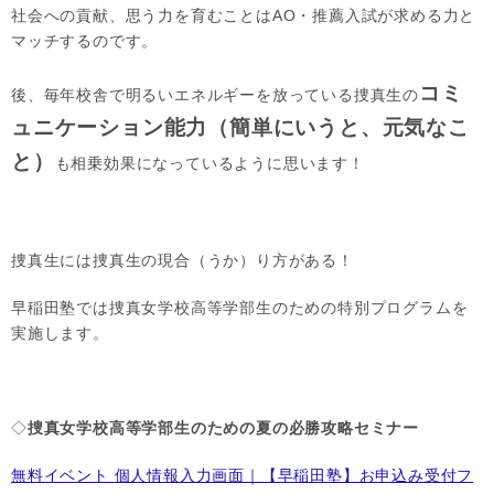
社会への貢献、思う力を育むことはAO・推薦入試が求める力と
マッチするのです。
コミ
後、毎年校舎で明るいエネルギーを放っている捜真生の
ュニケーション能力（簡単にいうと、元気なこ
と）
も相乗効果になっているように思います！
捜真生には捜真生の現合（うか）り方がある！
早稲田塾では捜真女学校高等学部生のための特別プログラムを
実施します。
◇
捜真女学校高等学部生のための夏の必勝攻略セミナー
無料イベント 個人情報入力画面｜【早稲田塾】お申込み受付フ