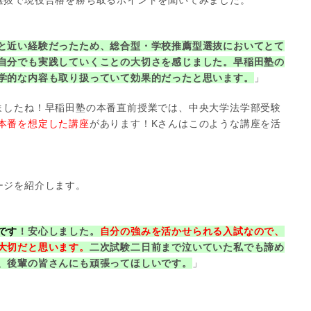
選抜で現役合格を勝ち取るポイントを聞いてみました。
と近い経験だったため、総合型・学校推薦型選抜においてとて
自分でも実践していくことの大切さを感じました。早稲田塾の
学的な内容も取り扱っていて効果的だったと思います。
」
ましたね！早稲田塾の本番直前授業では、中央大学法学部受験
本番を想定した講座
があります！Kさんはこのような講座を活
ージを紹介します。
です
！安心しました。
自分の強みを活かせられる入試なので、
大切だと思います。
二次試験二日前まで泣いていた私でも諦め
、後輩の皆さんにも頑張ってほしいです。
」