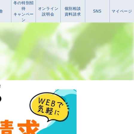
冬の特別招
待
オンライン
個別相談
舎
SNS
マイページ
キャンペー
説明会
資料請求
ン
！