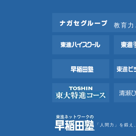
教育力
「人間力」を鍛え