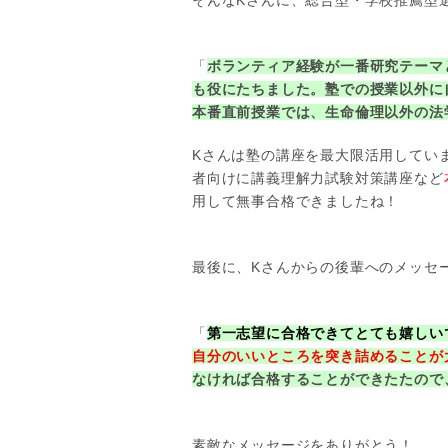
そんなKさんに、総合型・学校推薦型
「
ボランティア経験が一番研究テーマ
も役にたちました。塾での授業以外に
本番直前授業では、生命倫理以外の法
Kさんは塾の講座を最大限活用してい
者向けに講義理解力試験対策講座など
用して無事合格できましたね！
最後に、Kさんからの後輩へのメッセ
「
第一志望に合格できてとても嬉しい
自分のいいところを突き詰めることが
なければ合格することができたたので
素敵なメッセージをありがとう！