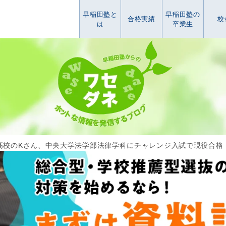
早稲田塾と
早稲田塾の
合格実績
校
は
卒業生
高校のKさん、中央大学法学部法律学科にチャレンジ入試で現役合格