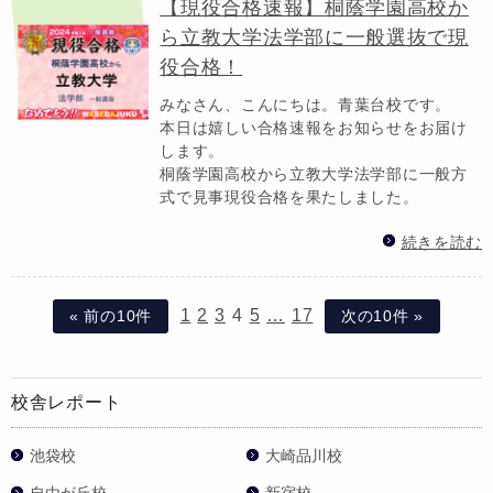
【現役合格速報】桐蔭学園高校か
ら立教大学法学部に一般選抜で現
役合格！
みなさん、こんにちは。青葉台校です。
本日は嬉しい合格速報をお知らせをお届け
します。
桐蔭学園高校から立教大学法学部に一般方
式で見事現役合格を果たしました。
続きを読む
1
2
3
4
5
…
17
« 前の10件
次の10件 »
校舎レポート
池袋校
大崎品川校
自由が丘校
新宿校