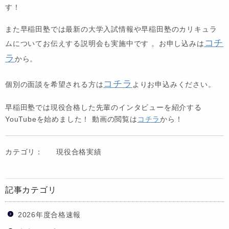
す！
また早稲田塾では最新の大学入試情報や早稲田塾のカリキュラ
コチ
ムについてお伝えする説明会も実施中です 。お申し込みは
ラ
から。
コチラ
個別の面談を希望される方は
よりお申込みください。
早稲田塾では現役合格した先輩のインタビューを紹介する
YouTubeを始めました！ 動画の閲覧は
コチラ
から！
カテゴリ：
現役合格実績
記事カテゴリ
2026年度合格速報