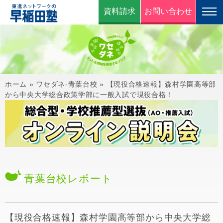
資料請求
お問い合わせ
ホーム
»
ワセダネ-青葉台校
»
【現役合格速報】森村学園高等部
から中央大学総合政策学部に一般入試で現役合格！
青葉台校
レポート
【現役合格速報】森村学園高等部から中央大学総