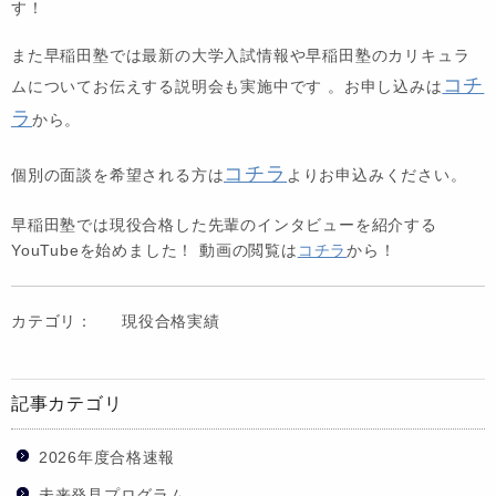
す！
また早稲田塾では最新の大学入試情報や早稲田塾のカリキュラ
コチ
ムについてお伝えする説明会も実施中です 。お申し込みは
ラ
から。
コチラ
個別の面談を希望される方は
よりお申込みください。
早稲田塾では現役合格した先輩のインタビューを紹介する
YouTubeを始めました！ 動画の閲覧は
コチラ
から！
カテゴリ：
現役合格実績
記事カテゴリ
2026年度合格速報
未来発見プログラム