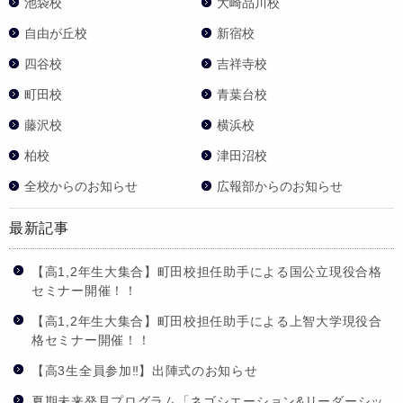
池袋校
大崎品川校
自由が丘校
新宿校
四谷校
吉祥寺校
町田校
青葉台校
藤沢校
横浜校
柏校
津田沼校
全校からのお知らせ
広報部からのお知らせ
最新記事
【高1,2年生大集合】町田校担任助手による国公立現役合格
セミナー開催！！
【高1,2年生大集合】町田校担任助手による上智大学現役合
格セミナー開催！！
【高3生全員参加‼】出陣式のお知らせ
夏期未来発見プログラム「ネゴシエーション&リーダーシッ