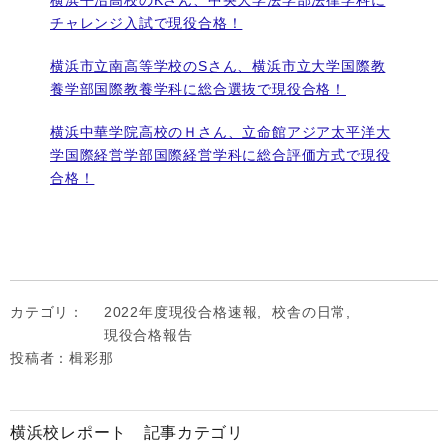
横浜平沼高校のKさん、中央大学法学部法律学科に
チャレンジ入試で現役合格！
横浜市立南高等学校のSさん、横浜市立大学国際教
養学部国際教養学科に総合選抜で現役合格！
横浜中華学院高校のＨさん、立命館アジア太平洋大
学国際経営学部国際経営学科に総合評価方式で現役
合格！
カテゴリ：
2022年度現役合格速報
,
校舎の日常
,
現役合格報告
投稿者：楫彩那
横浜校レポート 記事カテゴリ